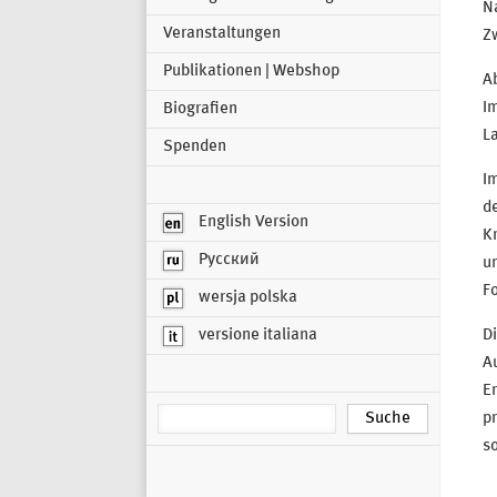
N
Veranstaltungen
Z
Publikationen | Webshop
Ab
Im
Biografien
L
Spenden
Im
d
English Version
Kr
Русский
u
Fo
wersja polska
versione italiana
D
Au
E
pr
so