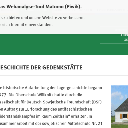
das Webanalyse-Tool Matomo (Piwik).
HWEIDNITZ
EHRENHAIN ZEITHAIN
MÜNCHNER PLATZ DRESDEN
ERINNERUNGSORT TO
is zu bieten und unsere Website zu verbessern.
e sich hiermit einverstanden.
ESCHICHTE DER GEDENKSTÄTTE
e historische Aufarbeitung der Lagergeschichte begann
77. Die Oberschule Wülknitz hatte durch die
sellschaft für Deutsch-Sowjetische Freundschaft (DSF)
n Auftrag zur „Erforschung des antifaschistischen
iderstandskampfes im Raum Zeithain“ erhalten. In
usammenarbeit mit der sowjetischen Mittelschule Nr. 21