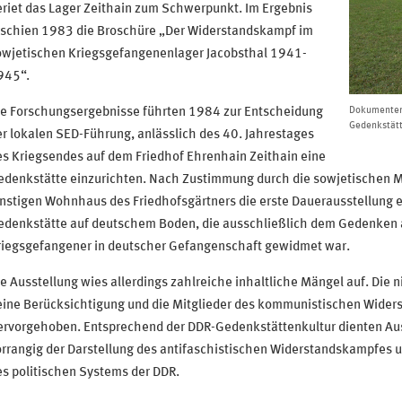
riet das Lager Zeithain zum Schwerpunkt. Im Ergebnis
rschien 1983 die Broschüre „Der Widerstandskampf im
owjetischen Kriegsgefangenenlager Jacobsthal 1941-
945“.
ie Forschungsergebnisse führten 1984 zur Entscheidung
Dokumentenh
Gedenkstätt
r lokalen SED-Führung, anlässlich des 40. Jahrestages
s Kriegsendes auf dem Friedhof Ehrenhain Zeithain eine
edenkstätte einzurichten. Nach Zustimmung durch die sowjetischen M
nstigen Wohnhaus des Friedhofsgärtners die erste Dauerausstellung er
edenkstätte auf deutschem Boden, die ausschließlich dem Gedenken a
riegsgefangener in deutscher Gefangenschaft gewidmet war.
e Ausstellung wies allerdings zahlreiche inhaltliche Mängel auf. Di
eine Berücksichtigung und die Mitglieder des kommunistischen Wider
ervorgehoben. Entsprechend der DDR-Gedenkstättenkultur dienten Au
rrangig der Darstellung des antifaschistischen Widerstandskampfes u
s politischen Systems der DDR.