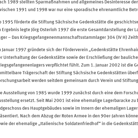
ach 1989 stellten Sparmaßnahmen und allgemeines Desinteresse den F
wischen 1991 und 1998 war nur eine sporadische ehrenamtliche Betr
 1995 förderte die Stiftung Sächsische Gedenkstätte die geschichts
 Ergebnis legte Jörg Osterloh 1997 die erste Gesamtdarstellung der L
ager – Das Kriegsgefangenenmannschaftsstammlager 304 (IV H) Zeith
 Januar 1997 gründete sich der Förderverein „Gedenkstätte Ehrenhain 
er Unterhaltung der Gedenkstätte sowie der Erschließung der baulich
iegsgefangenenlagers verpflichtet fühlt. Zum 1. Januar 2002 ist die Ge
nmittelbare Trägerschaft der Stiftung Sächsische Gedenkstätten über
rschungsarbeit werden seitdem gemeinsam durch Verein und Stiftung e
ie Ausstellung von 1985 wurde 1999 zunächst durch eine dem Forsch
sstellung ersetzt. Seit Mai 2001 ist eine ehemalige Lagerbaracke zu b
rdgeschoss des Hauptgebäudes sowie im Innern der ehemaligen Lager
äsentiert. Nach dem Abzug der Roten Armee in den 90er-Jahren können
wie der ehemalige „Italienische Soldatenfriedhof“ in die Gedenkstät