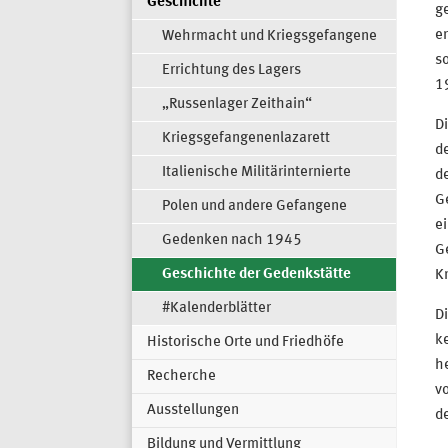
Geschichte
ge
e
Wehrmacht und Kriegsgefangene
s
Errichtung des Lagers
1
„Russenlager Zeithain“
D
Kriegsgefangenenlazarett
de
Italienische Militärinternierte
de
G
Polen und andere Gefangene
ei
Gedenken nach 1945
G
Geschichte der Gedenkstätte
K
#Kalenderblätter
Di
k
Historische Orte und Friedhöfe
h
Recherche
vo
Ausstellungen
de
Bildung und Vermittlung