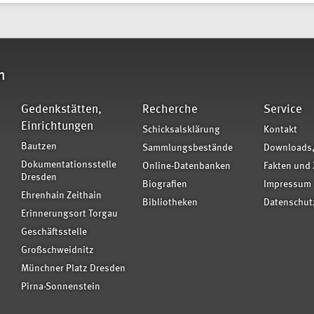
n
Gedenkstätten,
Recherche
Service
Einrichtungen
Schicksalsklärung
Kontakt
Bautzen
Sammlungsbestände
Downloads,
Dokumentationsstelle
Online-Datenbanken
Fakten und 
Dresden
Biografien
Impressum
Ehrenhain Zeithain
Bibliotheken
Datenschut
Erinnerungsort Torgau
Geschäftsstelle
Großschweidnitz
Münchner Platz Dresden
Pirna-Sonnenstein