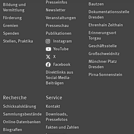
Presseinfos
Bautzen
Bildung und
Vermittlung
Newsletter
Dokumentationsstelle
Dresden
Förderung
Veranstaltungen
Ehrenhain Zeithain
Gremien
Presseschau
Erinnerungsort
Spenden
Publikationen
Torgau
Stellen, Praktika
Instagram
Geschäftsstelle
YouTube
Großschweidnitz
X
Münchner Platz
Facebook
Dresden
Direktlinks aus
Pirna-Sonnenstein
Social-Media-
Beiträgen
Recherche
Service
Schicksalsklärung
Kontakt
Sammlungsbestände
Downloads,
Pressefotos
Online-Datenbanken
Fakten und Zahlen
Biografien