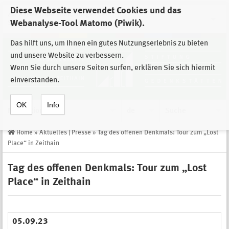
Diese Webseite verwendet Cookies und das
Zur Auswahl der Einrichtungen der
Webanalyse-Tool Matomo (Piwik).
Stiftung Sächsische Gedenkstätten
Das hilft uns, um Ihnen ein gutes Nutzungserlebnis zu bieten
und unsere Website zu verbessern.
Wenn Sie durch unsere Seiten surfen, erklären Sie sich hiermit
einverstanden.
OK
Info
Navigation
de
Suche
Home
»
Aktuelles | Presse
»
Tag des offenen Denkmals: Tour zum „Lost
Place“ in Zeithain
Tag des offenen Denkmals: Tour zum „Lost
Place“ in Zeithain
05.09.23