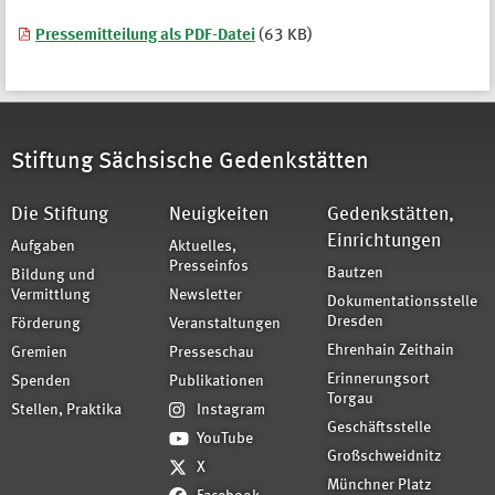
Pressemitteilung als PDF-Datei
(63 KB)
Stiftung Sächsische Gedenkstätten
Die Stiftung
Neuigkeiten
Gedenkstätten,
Einrichtungen
Aufgaben
Aktuelles,
Presseinfos
Bautzen
Bildung und
Vermittlung
Newsletter
Dokumentationsstelle
Dresden
Förderung
Veranstaltungen
Ehrenhain Zeithain
Gremien
Presseschau
Erinnerungsort
Spenden
Publikationen
Torgau
Stellen, Praktika
Instagram
Geschäftsstelle
YouTube
Großschweidnitz
X
Münchner Platz