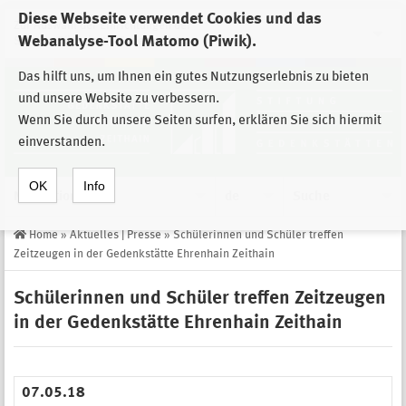
Diese Webseite verwendet Cookies und das
Zur Auswahl der Einrichtungen der
Webanalyse-Tool Matomo (Piwik).
Stiftung Sächsische Gedenkstätten
Das hilft uns, um Ihnen ein gutes Nutzungserlebnis zu bieten
und unsere Website zu verbessern.
Wenn Sie durch unsere Seiten surfen, erklären Sie sich hiermit
einverstanden.
OK
Info
Navigation
de
Suche
Home
»
Aktuelles | Presse
»
Schülerinnen und Schüler treffen
Zeitzeugen in der Gedenkstätte Ehrenhain Zeithain
Schülerinnen und Schüler treffen Zeitzeugen
in der Gedenkstätte Ehrenhain Zeithain
07.05.18