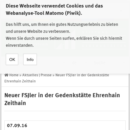
Diese Webseite verwendet Cookies und das
Zur Auswahl der Einrichtungen der
Webanalyse-Tool Matomo (Piwik).
Stiftung Sächsische Gedenkstätten
Das hilft uns, um Ihnen ein gutes Nutzungserlebnis zu bieten
und unsere Website zu verbessern.
Wenn Sie durch unsere Seiten surfen, erklären Sie sich hiermit
einverstanden.
OK
Info
Navigation
de
Suche
Home
»
Aktuelles | Presse
»
Neuer FSJler in der Gedenkstätte
Ehrenhain Zeithain
Neuer FSJler in der Gedenkstätte Ehrenhain
Zeithain
07.09.16