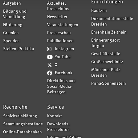
Einrichtungen
Aufgaben
Aktuelles,
Presseinfos
Bautzen
Bildung und
Vermittlung
Newsletter
Dokumentationsstelle
Dresden
Förderung
Veranstaltungen
Ehrenhain Zeithain
Gremien
Presseschau
Erinnerungsort
Spenden
Publikationen
Torgau
Stellen, Praktika
Instagram
Geschäftsstelle
YouTube
Großschweidnitz
X
Münchner Platz
Facebook
Dresden
Direktlinks aus
Pirna-Sonnenstein
Social-Media-
Beiträgen
Recherche
Service
Schicksalsklärung
Kontakt
Sammlungsbestände
Downloads,
Pressefotos
Online-Datenbanken
Fakten und Zahlen