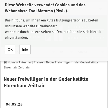
Diese Webseite verwendet Cookies und das
Zur Auswahl der Einrichtungen der
Webanalyse-Tool Matomo (Piwik).
Stiftung Sächsische Gedenkstätten
Das hilft uns, um Ihnen ein gutes Nutzungserlebnis zu bieten
und unsere Website zu verbessern.
Wenn Sie durch unsere Seiten surfen, erklären Sie sich hiermit
einverstanden.
OK
Info
Navigation
de
Suche
Home
»
Aktuelles | Presse
»
Neuer Freiwilliger in der Gedenkstätte
Ehrenhain Zeithain
Neuer Freiwilliger in der Gedenkstätte
Ehrenhain Zeithain
04.09.25