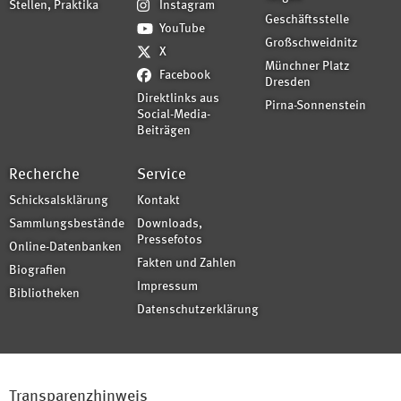
Stellen, Praktika
Instagram
Geschäftsstelle
YouTube
Großschweidnitz
X
Münchner Platz
Facebook
Dresden
Direktlinks aus
Pirna-Sonnenstein
Social-Media-
Beiträgen
Recherche
Service
Schicksalsklärung
Kontakt
Sammlungsbestände
Downloads,
Pressefotos
Online-Datenbanken
Fakten und Zahlen
Biografien
Impressum
Bibliotheken
Datenschutzerklärung
Transparenzhinweis