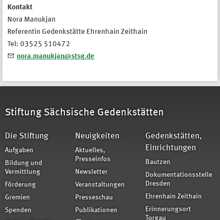
Kontakt
Nora Manukjan
Referentin Gedenkstätte Ehrenhain Zeithain
Tel: 03525 510472
nora.manukjan@stsg.de
Stiftung Sächsische Gedenkstätten
Die Stiftung
Neuigkeiten
Gedenkstätten,
Einrichtungen
Aufgaben
Aktuelles,
Presseinfos
Bautzen
Bildung und
Vermittlung
Newsletter
Dokumentationsstelle
Dresden
Förderung
Veranstaltungen
Ehrenhain Zeithain
Gremien
Presseschau
Erinnerungsort
Spenden
Publikationen
Torgau