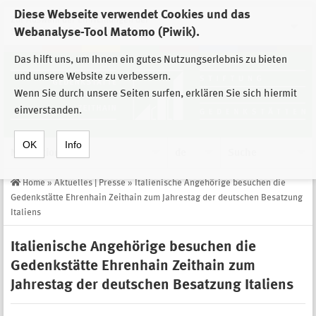
Diese Webseite verwendet Cookies und das
Zur Auswahl der Einrichtungen der
Webanalyse-Tool Matomo (Piwik).
Stiftung Sächsische Gedenkstätten
Das hilft uns, um Ihnen ein gutes Nutzungserlebnis zu bieten
und unsere Website zu verbessern.
Wenn Sie durch unsere Seiten surfen, erklären Sie sich hiermit
einverstanden.
OK
Info
Navigation
de
Suche
Home
»
Aktuelles | Presse
»
Italienische Angehörige besuchen die
Gedenkstätte Ehrenhain Zeithain zum Jahrestag der deutschen Besatzung
Italiens
Italienische Angehörige besuchen die
Gedenkstätte Ehrenhain Zeithain zum
Jahrestag der deutschen Besatzung Italiens