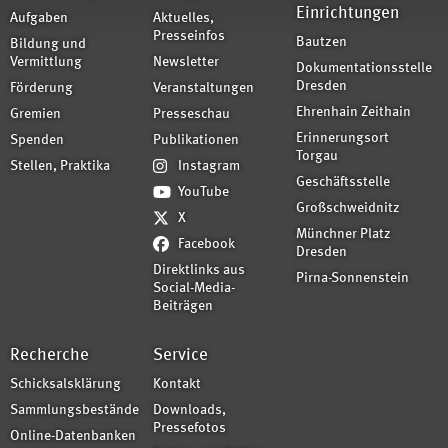
Einrichtungen
Aufgaben
Aktuelles,
Presseinfos
Bautzen
Bildung und
Vermittlung
Newsletter
Dokumentationsstelle
Dresden
Förderung
Veranstaltungen
Ehrenhain Zeithain
Gremien
Presseschau
Erinnerungsort
Spenden
Publikationen
Torgau
Stellen, Praktika
Instagram
Geschäftsstelle
YouTube
Großschweidnitz
X
Münchner Platz
Facebook
Dresden
Direktlinks aus
Pirna-Sonnenstein
Social-Media-
Beiträgen
Recherche
Service
Schicksalsklärung
Kontakt
Sammlungsbestände
Downloads,
Pressefotos
Online-Datenbanken