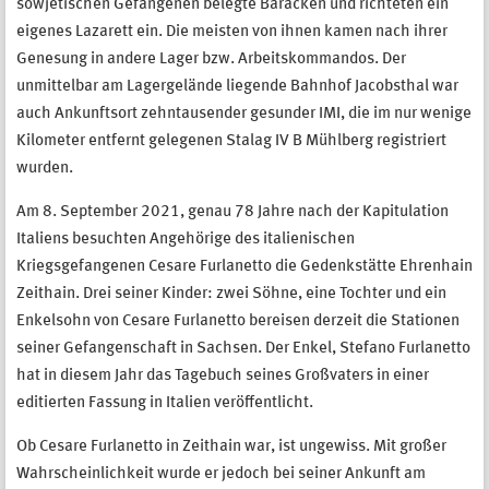
sowjetischen Gefangenen belegte Baracken und richteten ein
eigenes Lazarett ein. Die meisten von ihnen kamen nach ihrer
Genesung in andere Lager bzw. Arbeitskommandos. Der
unmittelbar am Lagergelände liegende Bahnhof Jacobsthal war
auch Ankunftsort zehntausender gesunder IMI, die im nur wenige
Kilometer entfernt gelegenen Stalag IV B Mühlberg registriert
wurden.
Am 8. September 2021, genau 78 Jahre nach der Kapitulation
Italiens besuchten Angehörige des italienischen
Kriegsgefangenen Cesare Furlanetto die Gedenkstätte Ehrenhain
Zeithain. Drei seiner Kinder: zwei Söhne, eine Tochter und ein
Enkelsohn von Cesare Furlanetto bereisen derzeit die Stationen
seiner Gefangenschaft in Sachsen. Der Enkel, Stefano Furlanetto
hat in diesem Jahr das Tagebuch seines Großvaters in einer
editierten Fassung in Italien veröffentlicht.
Ob Cesare Furlanetto in Zeithain war, ist ungewiss. Mit großer
Wahrscheinlichkeit wurde er jedoch bei seiner Ankunft am