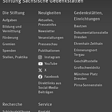
Stiftung Sächsische Gedenkstätten
Die Stiftung
Neuigkeiten
Gedenkstätten,
Einrichtungen
Aufgaben
Aktuelles,
Presseinfos
Bautzen
Bildung und
Vermittlung
Newsletter
Dokumentationsstelle
Dresden
Förderung
Veranstaltungen
Ehrenhain Zeithain
Gremien
Presseschau
Erinnerungsort
Spenden
Publikationen
Torgau
Stellen, Praktika
Instagram
Geschäftsstelle
YouTube
Großschweidnitz
X
Münchner Platz
Facebook
Dresden
Direktlinks aus
Pirna-Sonnenstein
Social-Media-
Beiträgen
Recherche
Service
Schicksalsklärung
Kontakt