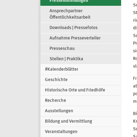
Pressemitteilungen
So
Ansprechpartner
S
Öffentlichkeitsarbeit
ri
Downloads | Pressefotos
di
S
Aufnahme Presseverteiler
Pr
Presseschau
si
Ro
Stellen | Praktika
s
#Kalenderblätter
Fr
Geschichte
ab
Historische Orte und Friedhöfe
po
Recherche
mi
Ausstellungen
Bi
Bildung und Vermittlung
Kr
So
Veranstaltungen
Sa