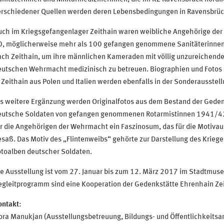
erschiedener Quellen werden deren Lebensbedingungen in Ravensbrück
uch im Kriegsgefangenlager Zeithain waren weibliche Angehörige der
0, möglicherweise mehr als 100 gefangen genommene Sanitäterinnen
ch Zeithain, um ihre männlichen Kameraden mit völlig unzureichendem
eutschen Wehrmacht medizinisch zu betreuen. Biographien und Fotos 
 Zeithain aus Polen und Italien werden ebenfalls in der Sonderausstell
s weitere Ergänzung werden Originalfotos aus dem Bestand der Gedenk
eutsche Soldaten von gefangen genommenen Rotarmistinnen 1941/4
r die Angehörigen der Wehrmacht ein Faszinosum, das für die Motivaus
saß. Das Motiv des „Flintenweibs“ gehörte zur Darstellung des Kriege
otoalben deutscher Soldaten.
e Ausstellung ist vom 27. Januar bis zum 12. März 2017 im Stadtmus
egleitprogramm sind eine Kooperation der Gedenkstätte Ehrenhain Ze
ontakt
:
ra Manukjan (Ausstellungsbetreuung, Bildungs- und Öffentlichkeitsar