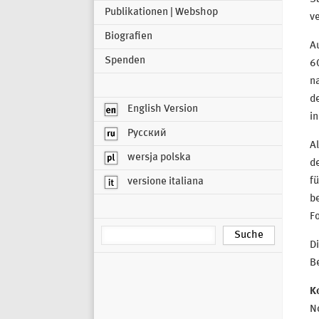
Publikationen | Webshop
v
Biografien
A
Spenden
6
na
d
English Version
in
Русский
Al
wersja polska
d
fü
versione italiana
be
F
Di
B
K
No