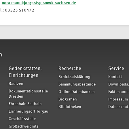
nora.manukjan@stsg.smwk.sachsen.de
el.: 03525 510472
n
Gedenkstätten,
Recherche
Service
Einrichtungen
Schicksalsklärung
Kontakt
Bautzen
Sammlungsbestände
Downloads,
Dokumentationsstelle
Online-Datenbanken
Fakten und 
Dresden
Biografien
Impressum
Ehrenhain Zeithain
Bibliotheken
Datenschut
Erinnerungsort Torgau
Geschäftsstelle
Großschweidnitz