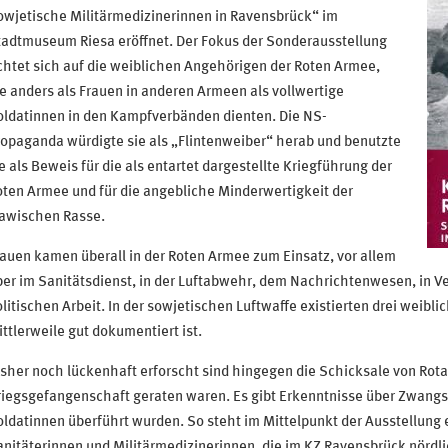
wjetische Militärmedizinerinnen in Ravensbrück“ im
tadtmuseum Riesa eröffnet. Der Fokus der Sonderausstellung
chtet sich auf die weiblichen Angehörigen der Roten Armee,
e anders als Frauen in anderen Armeen als vollwertige
oldatinnen in den Kampfverbänden dienten.
Die NS-
opaganda würdigte sie als „Flintenweiber“ herab und benutzte
e als Beweis für die als entartet dargestellte Kriegführung der
ten Armee und für die angebliche Minderwertigkeit der
lawischen Rasse.
auen kamen überall in der Roten Armee zum Einsatz, vor allem
er im Sanitätsdienst, in der Luftabwehr, dem Nachrichtenwesen, in 
litischen Arbeit. In der sowjetischen Luftwaffe existierten drei weibl
ttlerweile gut dokumentiert ist.
sher noch lückenhaft erforscht sind hingegen die Schicksale von Rota
iegsgefangenschaft geraten waren. Es gibt Erkenntnisse über Zwangsa
ldatinnen überführt wurden. So steht im Mittelpunkt der Ausstellung
nitäterinnen und Militärmedizinerinnen, die im KZ Ravensbrück nördli