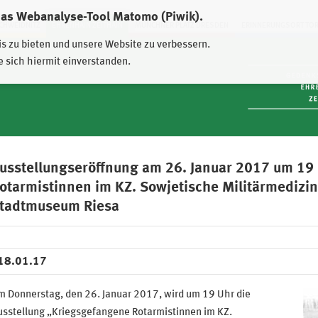
das Webanalyse-Tool Matomo (Piwik).
HWEIDNITZ
EHRENHAIN ZEITHAIN
MÜNCHNER PLATZ DRESDEN
ERINNERUNGSORT TO
is zu bieten und unsere Website zu verbessern.
e sich hiermit einverstanden.
usstellungseröffnung am 26. Januar 2017 um 19
otarmistinnen im KZ. Sowjetische Militärmedizi
tadtmuseum Riesa
18.01.17
m Donnerstag, den 26. Januar 2017, wird um 19 Uhr die
usstellung „Kriegsgefangene Rotarmistinnen im KZ.