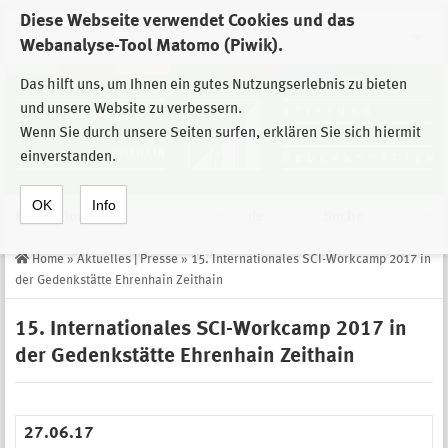
Diese Webseite verwendet Cookies und das
Zur Auswahl der Einrichtungen der
Webanalyse-Tool Matomo (Piwik).
Stiftung Sächsische Gedenkstätten
Das hilft uns, um Ihnen ein gutes Nutzungserlebnis zu bieten
und unsere Website zu verbessern.
Wenn Sie durch unsere Seiten surfen, erklären Sie sich hiermit
einverstanden.
OK
Info
Navigation
de
Suche
Home
»
Aktuelles | Presse
»
15. Internationales SCI-Workcamp 2017 in
der Gedenkstätte Ehrenhain Zeithain
15. Internationales SCI-Workcamp 2017 in
der Gedenkstätte Ehrenhain Zeithain
27.06.17