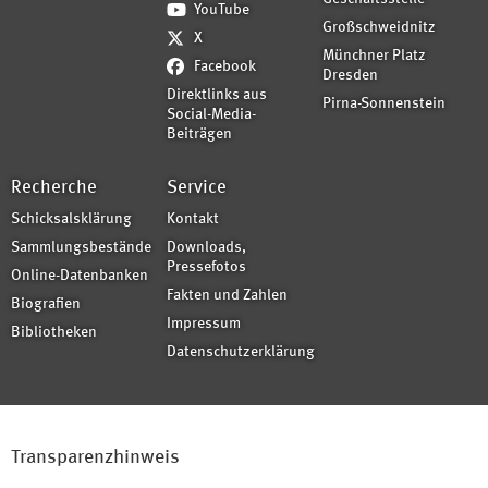
YouTube
Großschweidnitz
X
Münchner Platz
Facebook
Dresden
Direktlinks aus
Pirna-Sonnenstein
Social-Media-
Beiträgen
Recherche
Service
Schicksalsklärung
Kontakt
Sammlungsbestände
Downloads,
Pressefotos
Online-Datenbanken
Fakten und Zahlen
Biografien
Impressum
Bibliotheken
Datenschutzerklärung
Transparenzhinweis