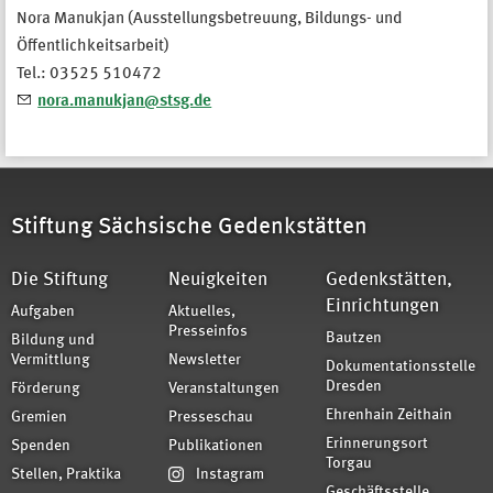
Nora Manukjan (Ausstellungsbetreuung, Bildungs- und
Öffentlichkeitsarbeit)
Tel.: 03525 510472
nora.manukjan@stsg.de
Stiftung Sächsische Gedenkstätten
Die Stiftung
Neuigkeiten
Gedenkstätten,
Einrichtungen
Aufgaben
Aktuelles,
Presseinfos
Bautzen
Bildung und
Vermittlung
Newsletter
Dokumentationsstelle
Dresden
Förderung
Veranstaltungen
Ehrenhain Zeithain
Gremien
Presseschau
Erinnerungsort
Spenden
Publikationen
Torgau
Stellen, Praktika
Instagram
Geschäftsstelle