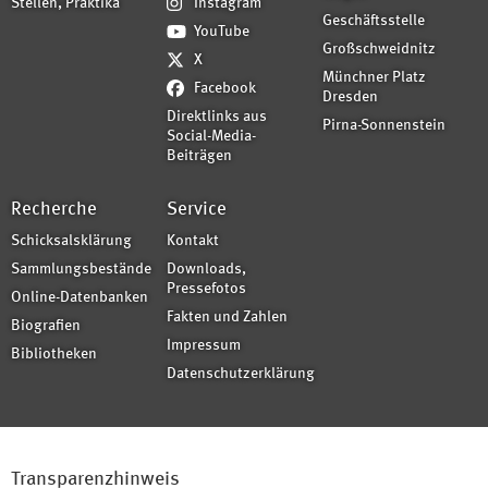
Stellen, Praktika
Instagram
Geschäftsstelle
YouTube
Großschweidnitz
X
Münchner Platz
Facebook
Dresden
Direktlinks aus
Pirna-Sonnenstein
Social-Media-
Beiträgen
Recherche
Service
Schicksalsklärung
Kontakt
Sammlungsbestände
Downloads,
Pressefotos
Online-Datenbanken
Fakten und Zahlen
Biografien
Impressum
Bibliotheken
Datenschutzerklärung
Transparenzhinweis