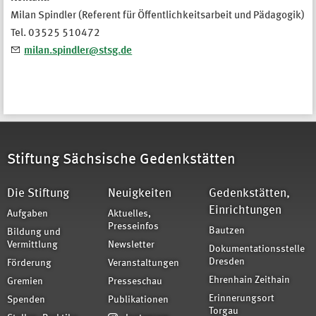
Milan Spindler (Referent für Öffentlichkeitsarbeit und Pädagogik)
Tel. 03525 510472
milan.spindler@stsg.de
Stiftung Sächsische Gedenkstätten
Die Stiftung
Neuigkeiten
Gedenkstätten,
Einrichtungen
Aufgaben
Aktuelles,
Presseinfos
Bautzen
Bildung und
Vermittlung
Newsletter
Dokumentationsstelle
Dresden
Förderung
Veranstaltungen
Ehrenhain Zeithain
Gremien
Presseschau
Erinnerungsort
Spenden
Publikationen
Torgau