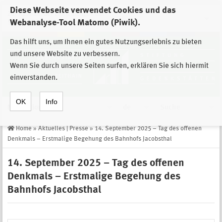
Diese Webseite verwendet Cookies und das
Zur Auswahl der Einrichtungen der
Webanalyse-Tool Matomo (Piwik).
Stiftung Sächsische Gedenkstätten
Das hilft uns, um Ihnen ein gutes Nutzungserlebnis zu bieten
und unsere Website zu verbessern.
Wenn Sie durch unsere Seiten surfen, erklären Sie sich hiermit
einverstanden.
OK
Info
Navigation
de
Suche
Home
»
Aktuelles | Presse
»
14. September 2025 – Tag des offenen
Denkmals – Erstmalige Begehung des Bahnhofs Jacobsthal
14. September 2025 – Tag des offenen
Denkmals – Erstmalige Begehung des
Bahnhofs Jacobsthal