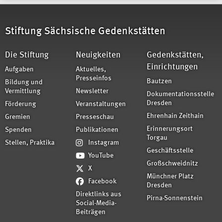
Stiftung Sächsische Gedenkstätten
Die Stiftung
Neuigkeiten
Gedenkstätten,
Einrichtungen
Aufgaben
Aktuelles,
Presseinfos
Bautzen
Bildung und
Vermittlung
Newsletter
Dokumentationsstelle
Dresden
Förderung
Veranstaltungen
Ehrenhain Zeithain
Gremien
Presseschau
Erinnerungsort
Spenden
Publikationen
Torgau
Stellen, Praktika
Instagram
Geschäftsstelle
YouTube
Großschweidnitz
X
Münchner Platz
Facebook
Dresden
Direktlinks aus
Pirna-Sonnenstein
Social-Media-
Beiträgen