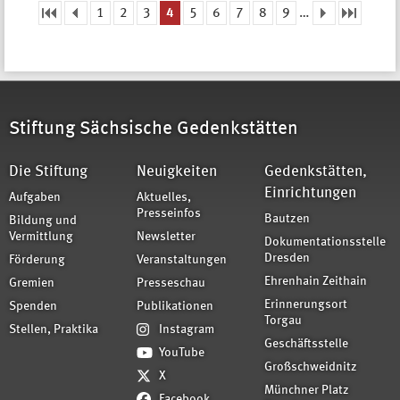
1
2
3
4
5
6
7
8
9
…
Seiten
Stiftung Sächsische Gedenkstätten
Die Stiftung
Neuigkeiten
Gedenkstätten,
Einrichtungen
Aufgaben
Aktuelles,
Presseinfos
Bautzen
Bildung und
Vermittlung
Newsletter
Dokumentationsstelle
Dresden
Förderung
Veranstaltungen
Ehrenhain Zeithain
Gremien
Presseschau
Erinnerungsort
Spenden
Publikationen
Torgau
Stellen, Praktika
Instagram
Geschäftsstelle
YouTube
Großschweidnitz
X
Münchner Platz
Facebook