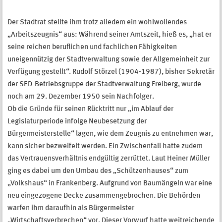
Der Stadtrat stellte ihm trotz alledem ein wohlwollendes
„Arbeitszeugnis“ aus: Während seiner Amtszeit, hieß es, „hat er
seine reichen beruflichen und fachlichen Fähigkeiten
uneigennützig der Stadtverwaltung sowie der Allgemeinheit zur
Verfügung gestellt“. Rudolf Störzel (1904-1987), bisher Sekretär
der SED-Betriebsgruppe der Stadtverwaltung Freiberg, wurde
noch am 29. Dezember 1950 sein Nachfolger.
Ob die Gründe für seinen Rücktritt nur „im Ablauf der
Legislaturperiode infolge Neubesetzung der
Bürgermeisterstelle“ lagen, wie dem Zeugnis zu entnehmen war,
kann sicher bezweifelt werden. Ein Zwischenfall hatte zudem
das Vertrauensverhältnis endgültig zerrüttet. Laut Heiner Müller
ging es dabei um den Umbau des „Schützenhauses“ zum
„Volkshaus“ in Frankenberg. Aufgrund von Baumängeln war eine
neu eingezogene Decke zusammengebrochen. Die Behörden
warfen ihm daraufhin als Bürgermeister
„Wirtschaftsverbrechen“ vor. Dieser Vorwurf hatte weitreichende