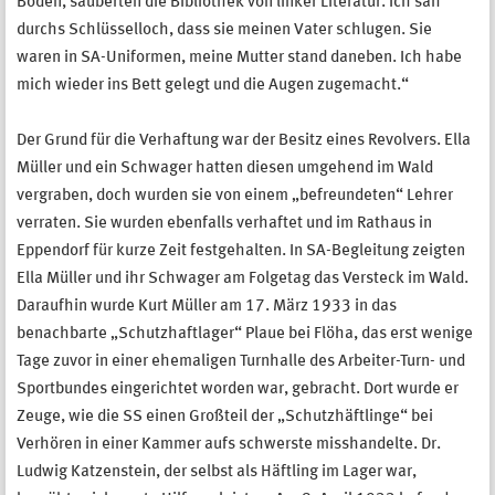
Boden, säuberten die Bibliothek von linker Literatur. Ich sah
durchs Schlüsselloch, dass sie meinen Vater schlugen. Sie
waren in SA-Uniformen, meine Mutter stand daneben. Ich habe
mich wieder ins Bett gelegt und die Augen zugemacht.“
Der Grund für die Verhaftung war der Besitz eines Revolvers. Ella
Müller und ein Schwager hatten diesen umgehend im Wald
vergraben, doch wurden sie von einem „befreundeten“ Lehrer
verraten. Sie wurden ebenfalls verhaftet und im Rathaus in
Eppendorf für kurze Zeit festgehalten. In SA-Begleitung zeigten
Ella Müller und ihr Schwager am Folgetag das Versteck im Wald.
Daraufhin wurde Kurt Müller am 17. März 1933 in das
benachbarte „Schutzhaftlager“ Plaue bei Flöha, das erst wenige
Tage zuvor in einer ehemaligen Turnhalle des Arbeiter-Turn- und
Sportbundes eingerichtet worden war, gebracht. Dort wurde er
Zeuge, wie die SS einen Großteil der „Schutzhäftlinge“ bei
Verhören in einer Kammer aufs schwerste misshandelte. Dr.
Ludwig Katzenstein, der selbst als Häftling im Lager war,