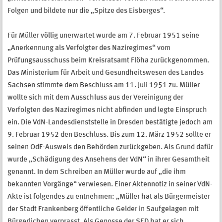
Folgen und bildete nur die „Spitze des Eisberges“.
Für Müller völlig unerwartet wurde am 7. Februar 1951 seine
„Anerkennung als Verfolgter des Naziregimes“ vom
Prüfungsausschuss beim Kreisratsamt Flöha zurückgenommen.
Das Ministerium für Arbeit und Gesundheitswesen des Landes
Sachsen stimmte dem Beschluss am 11. Juli 1951 zu. Müller
wollte sich mit dem Ausschluss aus der Vereinigung der
Verfolgten des Naziregimes nicht abfinden und legte Einspruch
ein. Die VdN-Landesdienststelle in Dresden bestätigte jedoch am
9. Februar 1952 den Beschluss. Bis zum 12. März 1952 sollte er
seinen OdF-Ausweis den Behörden zurückgeben. Als Grund dafür
wurde „Schädigung des Ansehens der VdN“ in ihrer Gesamtheit
genannt. In dem Schreiben an Müller wurde auf „die ihm
bekannten Vorgänge“ verwiesen. Einer Aktennotiz in seiner VdN-
Akte ist folgendes zu entnehmen: „Müller hat als Bürgermeister
der Stadt Frankenberg öffentliche Gelder in Saufgelagen mit
Bürgerlichen verprasst. Als Genosse der SED hat er sich