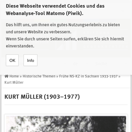
Diese Webseite verwendet Cookies und das
Zur Auswahl der Einrichtungen der
Webanalyse-Tool Matomo (Piwik).
Stiftung Sächsische Gedenkstätten
Das hilft uns, um Ihnen ein gutes Nutzungserlebnis zu bieten
und unsere Website zu verbessern.
Wenn Sie durch unsere Seiten surfen, erklären Sie sich hiermit
einverstanden.
OK
Info
Navigation
de
Suche
Home
»
Historische Themen
»
Frühe NS-KZ in Sachsen 1933-1937
»
Kurt Müller
KURT MÜLLER (1903–1977)