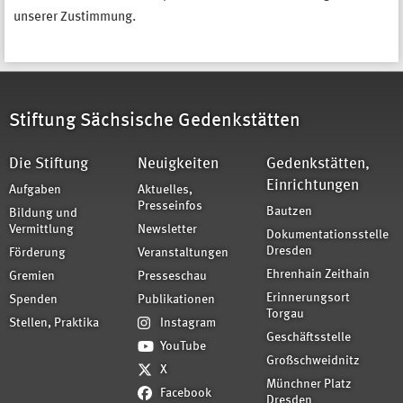
unserer Zustimmung.
Stiftung Sächsische Gedenkstätten
Die Stiftung
Neuigkeiten
Gedenkstätten,
Einrichtungen
Aufgaben
Aktuelles,
Presseinfos
Bautzen
Bildung und
Vermittlung
Newsletter
Dokumentationsstelle
Dresden
Förderung
Veranstaltungen
Ehrenhain Zeithain
Gremien
Presseschau
Erinnerungsort
Spenden
Publikationen
Torgau
Stellen, Praktika
Instagram
Geschäftsstelle
YouTube
Großschweidnitz
X
Münchner Platz
Facebook
Dresden