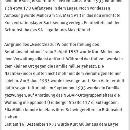
bemühte sich, erste Hilfe zu leisten. Am 8. April 1933 befanden
sich etwa 170 Gefangene in dem Lager. Noch vor dessen
Auflösung wurde Müller am 18. Mai 1933 in das neu errichtete
Konzentrationslager Sachsenburg verlegt. Er arbeitete auf der
Schreibstube des SA-Lagerleiters Max Hähnel.
Aufgrund des „Gesetzes zur Wiederherstellung des
Berufsbeamtentums“ vom 7. April 1933 wurde Kurt Müller aus
dem Verwaltungsdienst entfernt. Während der Haftzeit wurde in
dem kleinen Ort gegen die Familie Müller gehetzt. Die
Nachbarkinder durften nicht mehr mit dem vierjährigen Heiner
spielen. Am 5. Juni 1933 wurde dieser getauft. Sein Vater erhielt
dafür sogar Hafturlaub. Im September 1933 wurde die Familie
gezwungen, auf Anordnung des NSDAP-Ortsgruppenleiters die
Wohnung in Eppendorf (Freiberger Straße 137 c) aufzugeben.
Ella Müller konnte ins Haus ihrer Schwiegereltern in Bräunsdorf
ziehen.
Erst am 16. Dezember 1933 wurde Kurt Müller aus dem Lager