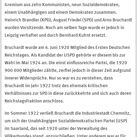
Gremium aus zehn Kommunisten, neun Sozialdemokraten,
einem Unabhängigen und einem Demokraten zusammen.
Heinrich Brandler (KPD), August Friedel (SPD) und Arno Bruchardt
wurden Vorsitzende. Noch am selben Tage wurde er jedoch in
Leipzig verhaftet und durch Bernhard Kuhnt ersetzt.
Bruchardt wurde am 6. Juni 1920 Mitglied des Ersten Deutschen
Reichstages. Als Kandidat der USPD gehörte er diesem bis zur
Wahl im Mai 1924 an. Die einst einflussreiche Partei, die 1920
900 000 Mitglieder zählte, zerfiel jedoch in dieser Zeit aufgrund
innerer Widersprüche. Nur so war es zu verstehen, dass
Bruchardt im Jahr 1922 trotz des ehemals kritischen
Verhältnisses zur SPD in diese zurückkehrte und sich auch deren
Reichstagsfraktion anschloss.
Im Sommer 1922 verließ Bruchardt die Industriestadt Chemnitz,
um sich der Unabhängigen Sozialdemokratischen Partei (USP)
im Saarland, das seit 1920 unter der Verwaltung des
Völkerbundes stand, anzuschließen. Unter anderem war er für