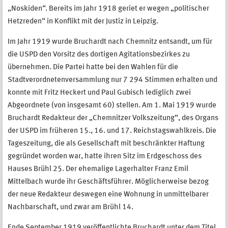
„Noskiden“. Bereits im Jahr 1918 geriet er wegen „politischer
Hetzreden“ in Konflikt mit der Justiz in Leipzig.
Im Jahr 1919 wurde Bruchardt nach Chemnitz entsandt, um für
die USPD den Vorsitz des dortigen Agitationsbezirkes zu
übernehmen. Die Partei hatte bei den Wahlen für die
Stadtverordnetenversammlung nur 7 294 Stimmen erhalten und
konnte mit Fritz Heckert und Paul Gubisch lediglich zwei
Abgeordnete (von insgesamt 60) stellen. Am 1. Mai 1919 wurde
Bruchardt Redakteur der „Chemnitzer Volkszeitung“, des Organs
der USPD im früheren 15., 16. und 17. Reichstagswahlkreis. Die
Tageszeitung, die als Gesellschaft mit beschränkter Haftung
gegründet worden war, hatte ihren Sitz im Erdgeschoss des
Hauses Brühl 25. Der ehemalige Lagerhalter Franz Emil
Mittelbach wurde ihr Geschäftsführer. Möglicherweise bezog
der neue Redakteur deswegen eine Wohnung in unmittelbarer
Nachbarschaft, und zwar am Brühl 14.
Ende September 1919 veröffentlichte Bruchardt unter dem Titel