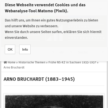
Diese Webseite verwendet Cookies und das
Zur Auswahl der Einrichtungen der
Webanalyse-Tool Matomo (Piwik).
Stiftung Sächsische Gedenkstätten
Das hilft uns, um Ihnen ein gutes Nutzungserlebnis zu bieten
und unsere Website zu verbessern.
Wenn Sie durch unsere Seiten surfen, erklären Sie sich hiermit
einverstanden.
OK
Info
Navigation
de
Suche
Home
»
Historische Themen
»
Frühe NS-KZ in Sachsen 1933-1937
»
Arno Bruchardt
ARNO BRUCHARDT (1883–1945)