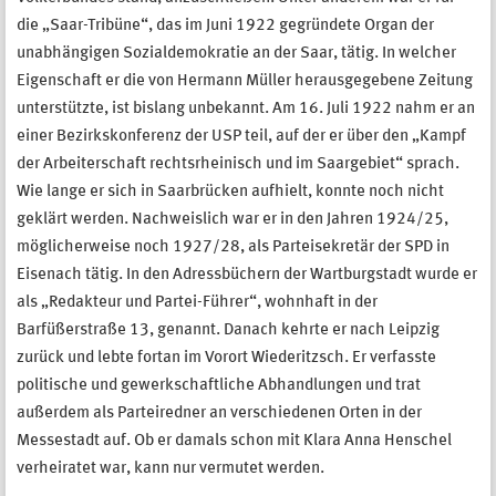
die „Saar-Tribüne“, das im Juni 1922 gegründete Organ der
unabhängigen Sozialdemokratie an der Saar, tätig. In welcher
Eigenschaft er die von Hermann Müller herausgegebene Zeitung
unterstützte, ist bislang unbekannt. Am 16. Juli 1922 nahm er an
einer Bezirkskonferenz der USP teil, auf der er über den „Kampf
der Arbeiterschaft rechtsrheinisch und im Saargebiet“ sprach.
Wie lange er sich in Saarbrücken aufhielt, konnte noch nicht
geklärt werden. Nachweislich war er in den Jahren 1924/25,
möglicherweise noch 1927/28, als Parteisekretär der SPD in
Eisenach tätig. In den Adressbüchern der Wartburgstadt wurde er
als „Redakteur und Partei-Führer“, wohnhaft in der
Barfüßerstraße 13, genannt. Danach kehrte er nach Leipzig
zurück und lebte fortan im Vorort Wiederitzsch. Er verfasste
politische und gewerkschaftliche Abhandlungen und trat
außerdem als Parteiredner an verschiedenen Orten in der
Messestadt auf. Ob er damals schon mit Klara Anna Henschel
verheiratet war, kann nur vermutet werden.