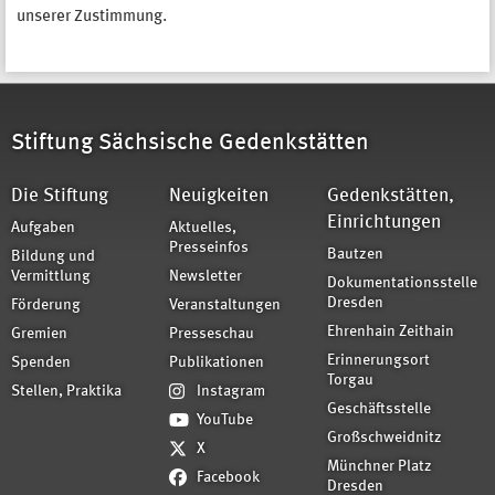
unserer Zustimmung.
Stiftung Sächsische Gedenkstätten
Die Stiftung
Neuigkeiten
Gedenkstätten,
Einrichtungen
Aufgaben
Aktuelles,
Presseinfos
Bautzen
Bildung und
Vermittlung
Newsletter
Dokumentationsstelle
Dresden
Förderung
Veranstaltungen
Ehrenhain Zeithain
Gremien
Presseschau
Erinnerungsort
Spenden
Publikationen
Torgau
Stellen, Praktika
Instagram
Geschäftsstelle
YouTube
Großschweidnitz
X
Münchner Platz
Facebook
Dresden