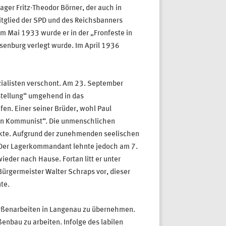
er Fritz-Theodor Börner, der auch in
tglied der SPD und des Reichsbanners
m Mai 1933 wurde er in der „Fronfeste in
hsenburg verlegt wurde. Im April 1936
zialisten verschont. Am 23. September
stellung“ umgehend in das
fen. Einer seiner Brüder, wohl Paul
e ein Kommunist“. Die unmenschlichen
nkte. Aufgrund der zunehmenden seelischen
 Der Lagerkommandant lehnte jedoch am 7.
eder nach Hause. Fortan litt er unter
rgermeister Walter Schraps vor, dieser
te.
raßenarbeiten in Langenau zu übernehmen.
enbau zu arbeiten. Infolge des labilen