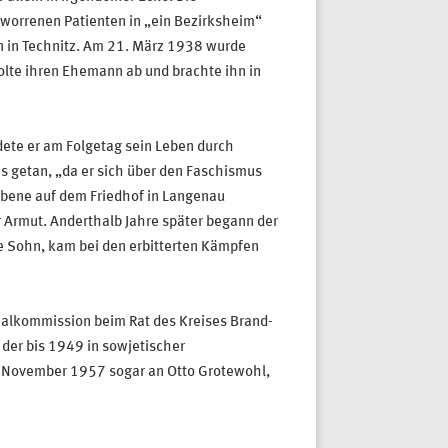
rworrenen Patienten in „ein Bezirksheim“
ln in Technitz. Am 21. März 1938 wurde
holte ihren Ehemann ab und brachte ihn in
dete er am Folgetag sein Leben durch
es getan, „da er sich über den Faschismus
bene auf dem Friedhof in Langenau
r Armut. Anderthalb Jahre später begann der
e Sohn, kam bei den erbitterten Kämpfen
ialkommission beim Rat des Kreises Brand-
 der bis 1949 in sowjetischer
. November 1957 sogar an Otto Grotewohl,