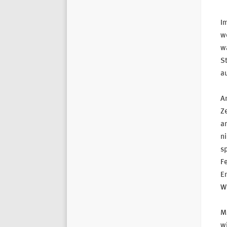
Im
we
wa
St
au
Am
Z
am
ni
sp
Fe
En
Wa
M
wi