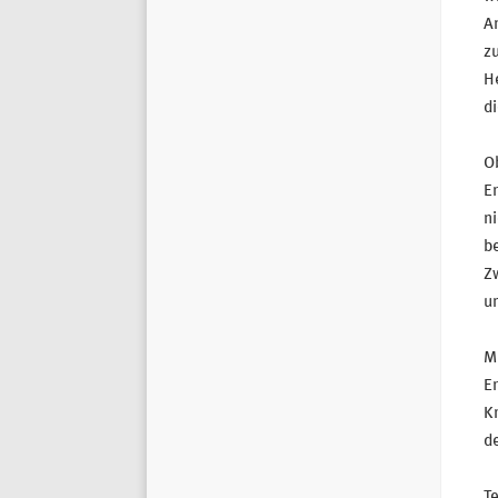
An
zu
He
d
Ob
Er
n
be
Zw
u
Mi
Er
K
d
Te