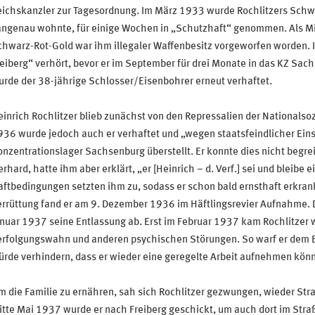
ichskanzler zur Tagesordnung. Im März 1933 wurde Rochlitzers Schwag
angenau wohnte, für einige Wochen in „Schutzhaft“ genommen. Als Mi
hwarz-Rot-Gold war ihm illegaler Waffenbesitz vorgeworfen worden. I
eiberg“ verhört, bevor er im September für drei Monate in das KZ Sac
rde der 38-jährige Schlosser/Eisenbohrer erneut verhaftet.
inrich Rochlitzer blieb zunächst von den Repressalien der Nationalso
36 wurde jedoch auch er verhaftet und „wegen staatsfeindlicher Ein
nzentrationslager Sachsenburg überstellt. Er konnte dies nicht begrei
rhard, hatte ihm aber erklärt, „er [Heinrich – d. Verf.] sei und bleib
aftbedingungen setzten ihm zu, sodass er schon bald ernsthaft erkra
errüttung fand er am 9. Dezember 1936 im Häftlingsrevier Aufnahme.
nuar 1937 seine Entlassung ab. Erst im Februar 1937 kam Rochlitzer wi
erfolgungswahn und anderen psychischen Störungen. So warf er dem Bü
rde verhindern, dass er wieder eine geregelte Arbeit aufnehmen könn
 die Familie zu ernähren, sah sich Rochlitzer gezwungen, wieder St
tte Mai 1937 wurde er nach Freiberg geschickt, um auch dort im Straß