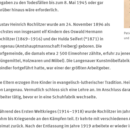
gaben zu den Todesfällen bis zum 8. Mai 1945 oder gar
rüber hinaus wäre erforderlich.
ustav Heinrich Rochlitzer wurde am 24. November 1896 als
echstes von insgesamt elf Kindern des Oswald Hermann
Pati
und 
chlitzer (1869–1916) und der Hulda Seifert (*1871) in
angenau (Amtshauptmannschaft Freiberg) geboren. Die
rfgemeinde, die damals etwa 2 500 Einwohner zählte, erfuhr zu jener Z
üngemittel, Holzwaren und Möbel). Die Langenauer Kunstmöbelfabrik, 
indler fortgeführt hatte, war einer der größten Arbeitgeber.
e Eltern erzogen ihre Kinder in evangelisch-lutherischer Tradition. He
n Langenau. Vermutlich schloss sich eine Lehre an. Im Anschluss dara
beiter tätig, bevor er in eine Schuhfabrik wechselte.
hrend des Ersten Weltkrieges (1914–1918) wurde Rochlitzer im Jahr 
hm bis Kriegsende an den Kämpfen teil. Er kehrte mit verschiedenen
imat zurück. Nach der Entlassung im Jahre 1919 arbeitete er wieder in