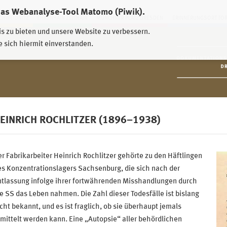
das Webanalyse-Tool Matomo (Piwik).
HWEIDNITZ
EHRENHAIN ZEITHAIN
MÜNCHNER PLATZ DRESDEN
ERINNERUNGSORT TO
is zu bieten und unsere Website zu verbessern.
e sich hiermit einverstanden.
EINRICH ROCHLITZER (1896–1938)
r Fabrikarbeiter Heinrich Rochlitzer gehörte zu den Häftlingen
s Konzentrationslagers Sachsenburg, die sich nach der
ntlassung infolge ihrer fortwährenden Misshandlungen durch
e SS das Leben nahmen. Die Zahl dieser Todesfälle ist bislang
cht bekannt, und es ist fraglich, ob sie überhaupt jemals
mittelt werden kann. Eine „Autopsie“ aller behördlichen