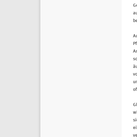
Ge
au
b
Au
Pf
An
s
äu
vo
un
of
Gl
wi
si
ei
ve