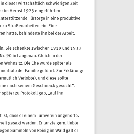
 in dieser wirtschaftlich schwierigen Zeit
der im Herbst 1923 eingeführten
 unterstützende Fürsorge in eine produktive
zu Straßenarbeiten ein. Eine
en hatte, behinderte ihn bei der Arbeit.
 ein. Sie schenkte zwischen 1919 und 1933
r. 90 in Langenau. Gleich in der
en Wohnsitz. Die Ehe wurde später als
nerhalb der Familie geführt. Zur Erklärung:
rmutlich Verlobte), und diese sollte
 „eine nach seinem Geschmack gesucht“.
später zu Protokoll gab, „auf ihn
 ist, dass er einem Turnverein angehörte.
eit gesagt werden. Er tanzte gern, liebte
Wegen Sammeln von Reisig im Wald galt er