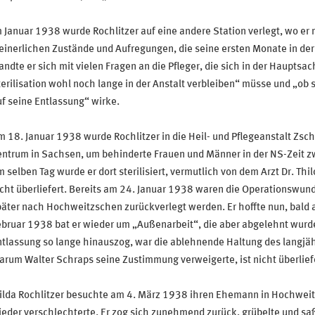
 Januar 1938 wurde Rochlitzer auf eine andere Station verlegt, wo er 
inerlichen Zustände und Aufregungen, die seine ersten Monate in der
ndte er sich mit vielen Fragen an die Pfleger, die sich in der Hauptsa
erilisation wohl noch lange in der Anstalt verbleiben“ müsse und „ob
f seine Entlassung“ wirke.
 18. Januar 1938 wurde Rochlitzer in die Heil- und Pflegeanstalt Zsc
entrum in Sachsen, um behinderte Frauen und Männer in der NS-Zeit 
 selben Tag wurde er dort sterilisiert, vermutlich von dem Arzt Dr. Th
cht überliefert. Bereits am 24. Januar 1938 waren die Operationswund
äter nach Hochweitzschen zurückverlegt werden. Er hoffte nun, bald 
bruar 1938 bat er wieder um „Außenarbeit“, die aber abgelehnt wurde.
tlassung so lange hinauszog, war die ablehnende Haltung des langjä
rum Walter Schraps seine Zustimmung verweigerte, ist nicht überlief
ilda Rochlitzer besuchte am 4. März 1938 ihren Ehemann in Hochweit
eder verschlechterte. Er zog sich zunehmend zurück, grübelte und saß 