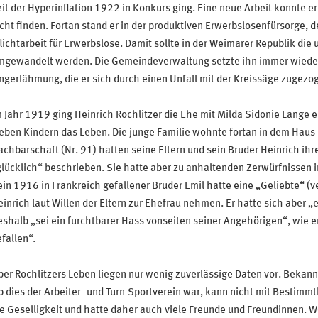
it der Hyperinflation 1922 in Konkurs ging. Eine neue Arbeit konnte er
cht finden. Fortan stand er in der produktiven Erwerbslosenfürsorge, 
lichtarbeit für Erwerbslose. Damit sollte in der Weimarer Republik die
mgewandelt werden. Die Gemeindeverwaltung setzte ihn immer wieder 
ngerlähmung, die er sich durch einen Unfall mit der Kreissäge zugezog
 Jahr 1919 ging Heinrich Rochlitzer die Ehe mit Milda Sidonie Lange
eben Kindern das Leben. Die junge Familie wohnte fortan in dem Haus N
chbarschaft (Nr. 91) hatten seine Eltern und sein Bruder Heinrich ihr
lücklich“ beschrieben. Sie hatte aber zu anhaltenden Zerwürfnissen in
in 1916 in Frankreich gefallener Bruder Emil hatte eine „Geliebte“ (ve
inrich laut Willen der Eltern zur Ehefrau nehmen. Er hatte sich aber
shalb „sei ein furchtbarer Hass vonseiten seiner Angehörigen“, wie er 
fallen“.
er Rochlitzers Leben liegen nur wenig zuverlässige Daten vor. Bekannt
 dies der Arbeiter- und Turn-Sportverein war, kann nicht mit Bestimmth
e Geselligkeit und hatte daher auch viele Freunde und Freundinnen. 