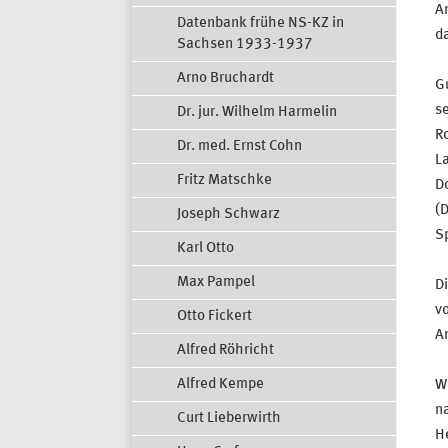
An
Datenbank frühe NS-KZ in
da
Sachsen 1933-1937
Arno Bruchardt
G
s
Dr. jur. Wilhelm Harmelin
Ro
Dr. med. Ernst Cohn
L
Fritz Matschke
Do
(D
Joseph Schwarz
Sp
Karl Otto
Max Pampel
Di
vo
Otto Fickert
Ar
Alfred Röhricht
Alfred Kempe
Wä
na
Curt Lieberwirth
He