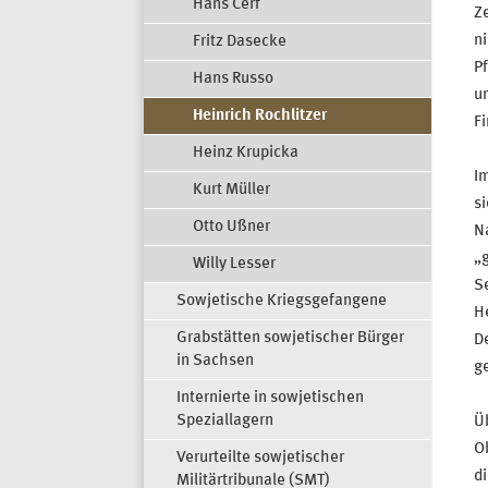
Hans Cerf
Ze
ni
Fritz Dasecke
Pf
Hans Russo
u
Heinrich Rochlitzer
Fi
Heinz Krupicka
Im
Kurt Müller
si
Otto Ußner
Na
„g
Willy Lesser
Se
Sowjetische Kriegsgefangene
He
Grabstätten sowjetischer Bürger
De
in Sachsen
ge
Internierte in sowjetischen
Speziallagern
Üb
Ob
Verurteilte sowjetischer
di
Militärtribunale (SMT)