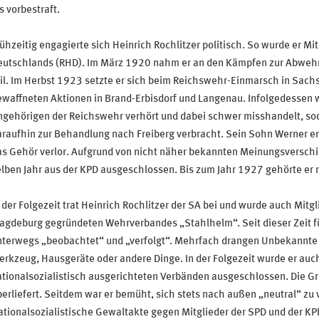
s vorbestraft.
ühzeitig engagierte sich Heinrich Rochlitzer politisch. So wurde er Mit
eutschlands (RHD). Im März 1920 nahm er an den Kämpfen zur Abwehr 
il. Im Herbst 1923 setzte er sich beim Reichswehr-Einmarsch in Sachse
waffneten Aktionen in Brand-Erbisdorf und Langenau. Infolgedessen 
ngehörigen der Reichswehr verhört und dabei schwer misshandelt, so
raufhin zur Behandlung nach Freiberg verbracht. Sein Sohn Werner er
as Gehör verlor. Aufgrund von nicht näher bekannten Meinungsverschi
lben Jahr aus der KPD ausgeschlossen. Bis zum Jahr 1927 gehörte er 
 der Folgezeit trat Heinrich Rochlitzer der SA bei und wurde auch Mit
gdeburg gegründeten Wehrverbandes „Stahlhelm“. Seit dieser Zeit füh
nterwegs „beobachtet“ und „verfolgt“. Mehrfach drangen Unbekannte
rkzeug, Hausgeräte oder andere Dinge. In der Folgezeit wurde er auc
tionalsozialistisch ausgerichteten Verbänden ausgeschlossen. Die Grü
erliefert. Seitdem war er bemüht, sich stets nach außen „neutral“ zu 
tionalsozialistische Gewaltakte gegen Mitglieder der SPD und der K