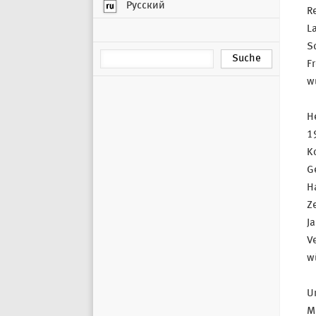
Русский
Re
L
Sc
Fr
wu
He
19
Ko
Ge
H
Z
Ja
V
wü
Um
Mi