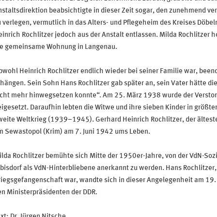
staltsdirektion beabsichtigte in dieser Zeit sogar, den zunehmend ve
 verlegen, vermutlich in das Alters- und Pflegeheim des Kreises Döbe
inrich Rochlitzer jedoch aus der Anstalt entlassen. Milda Rochlitzer 
ie gemeinsame Wohnung in Langenau.
wohl Heinrich Rochlitzer endlich wieder bei seiner Familie war, been
hängen. Sein Sohn Hans Rochlitzer gab später an, sein Vater hätte di
icht mehr hinwegsetzen konnte“. Am 25. März 1938 wurde der Verstor
igesetzt. Daraufhin lebten die Witwe und ihre sieben Kinder in größte
eite Weltkrieg (1939–1945). Gerhard Heinrich Rochlitzer, der ältest
m Sewastopol (Krim) am 7. Juni 1942 ums Leben.
lda Rochlitzer bemühte sich Mitte der 1950er-Jahre, von der VdN-Soz
bisdorf als VdN-Hinterbliebene anerkannt zu werden. Hans Rochlitzer,
riegsgefangenschaft war, wandte sich in dieser Angelegenheit am 19
en Ministerpräsidenten der DDR.
xt: Dr. Jürgen Nitsche