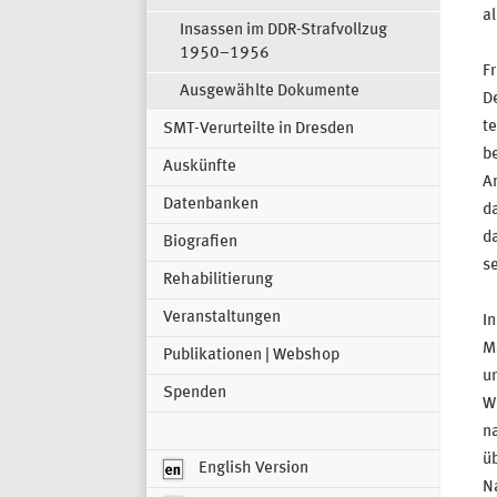
al
Insassen im DDR-Strafvollzug
1950–1956
Fr
Ausgewählte Dokumente
D
te
SMT-Verurteilte in Dresden
be
Auskünfte
A
Datenbanken
da
d
Biografien
se
Rehabilitierung
Veranstaltungen
In
Ma
Publikationen | Webshop
u
Spenden
We
na
üb
English Version
Na