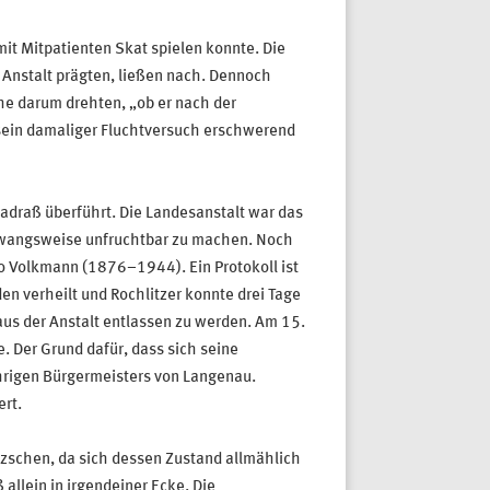
mit Mitpatienten Skat spielen konnte. Die
 Anstalt prägten, ließen nach. Dennoch
che darum drehten, „ob er nach der
 sein damaliger Fluchtversuch erschwerend
hadraß überführt. Die Landesanstalt war das
zwangsweise unfruchtbar zu machen. Noch
ilo Volkmann (1876–1944). Ein Protokoll ist
en verheilt und Rochlitzer konnte drei Tage
aus der Anstalt entlassen zu werden. Am 15.
 Der Grund dafür, dass sich seine
hrigen Bürgermeisters von Langenau.
ert.
zschen, da sich dessen Zustand allmählich
allein in irgendeiner Ecke. Die