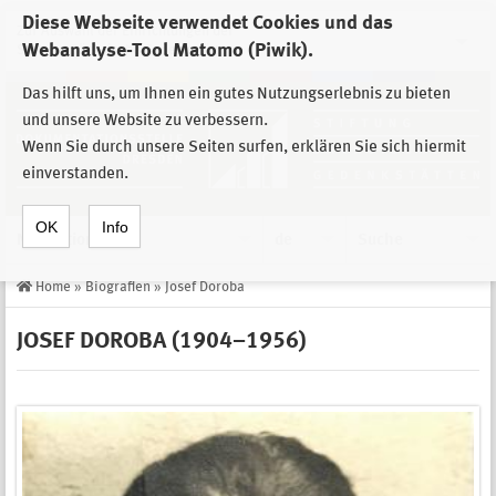
Diese Webseite verwendet Cookies und das
Zur Auswahl der Einrichtungen der
Webanalyse-Tool Matomo (Piwik).
Stiftung Sächsische Gedenkstätten
Das hilft uns, um Ihnen ein gutes Nutzungserlebnis zu bieten
und unsere Website zu verbessern.
Wenn Sie durch unsere Seiten surfen, erklären Sie sich hiermit
einverstanden.
OK
Info
Navigation
de
Suche
Home
»
Biografien
»
Josef Doroba
JOSEF DOROBA (1904–1956)