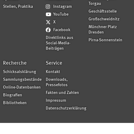
Torgau
Stellen, Praktika
Instagram
Geschäftsstelle
YouTube
Großschweidnitz
X
Münchner Platz
Facebook
Dresden
Direktlinks aus
Pirna-Sonnenstein
Social-Media-
Beiträgen
Recherche
Service
Schicksalsklärung
Kontakt
Sammlungsbestände
Downloads,
Pressefotos
Online-Datenbanken
Fakten und Zahlen
Biografien
Impressum
Bibliotheken
Datenschutzerklärung