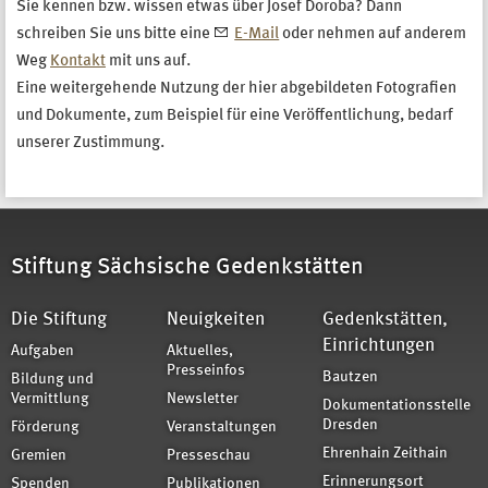
Sie kennen bzw. wissen etwas über Josef Doroba? Dann
schreiben Sie uns bitte eine
E-Mail
oder nehmen auf anderem
Weg
Kontakt
mit uns auf.
Eine weitergehende Nutzung der hier abgebildeten Fotografien
und Dokumente, zum Beispiel für eine Veröffentlichung, bedarf
unserer Zustimmung.
Stiftung Sächsische Gedenkstätten
Die Stiftung
Neuigkeiten
Gedenkstätten,
Einrichtungen
Aufgaben
Aktuelles,
Presseinfos
Bautzen
Bildung und
Vermittlung
Newsletter
Dokumentationsstelle
Dresden
Förderung
Veranstaltungen
Ehrenhain Zeithain
Gremien
Presseschau
Erinnerungsort
Spenden
Publikationen