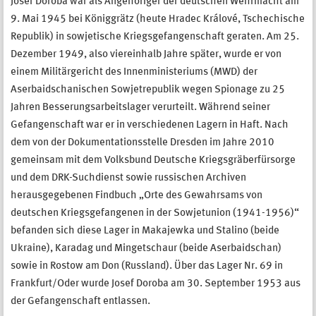
Josef Doroba war als Angehöriger der deutschen Wehrmacht am
9. Mai 1945 bei Königgrätz (heute Hradec Králové, Tschechische
Republik) in sowjetische Kriegsgefangenschaft geraten. Am 25.
Dezember 1949, also viereinhalb Jahre später, wurde er von
einem Militärgericht des Innenministeriums (MWD) der
Aserbaidschanischen Sowjetrepublik wegen Spionage zu 25
Jahren Besserungsarbeitslager verurteilt. Während seiner
Gefangenschaft war er in verschiedenen Lagern in Haft. Nach
dem von der Dokumentationsstelle Dresden im Jahre 2010
gemeinsam mit dem Volksbund Deutsche Kriegsgräberfürsorge
und dem DRK-Suchdienst sowie russischen Archiven
herausgegebenen Findbuch „Orte des Gewahrsams von
deutschen Kriegsgefangenen in der Sowjetunion (1941-1956)“
befanden sich diese Lager in Makajewka und Stalino (beide
Ukraine), Karadag und Mingetschaur (beide Aserbaidschan)
sowie in Rostow am Don (Russland). Über das Lager Nr. 69 in
Frankfurt/Oder wurde Josef Doroba am 30. September 1953 aus
der Gefangenschaft entlassen.