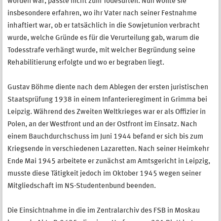
worden war, passte nicht zum Todesurteil. Nun wollte sie
insbesondere erfahren, wo ihr Vater nach seiner Festnahme
inhaftiert war, ob er tatsächlich in die Sowjetunion verbracht
wurde, welche Gründe es für die Verurteilung gab, warum die
Todesstrafe verhängt wurde, mit welcher Begründung seine
Rehabilitierung erfolgte und wo er begraben liegt.
Gustav Böhme diente nach dem Ablegen der ersten juristischen
Staatsprüfung 1938 in einem Infanterieregiment in Grimma bei
Leipzig. Während des Zweiten Weltkrieges war er als Offizier in
Polen, an der Westfront und an der Ostfront im Einsatz. Nach
einem Bauchdurchschuss im Juni 1944 befand er sich bis zum
Kriegsende in verschiedenen Lazaretten. Nach seiner Heimkehr
Ende Mai 1945 arbeitete er zunächst am Amtsgericht in Leipzig,
musste diese Tätigkeit jedoch im Oktober 1945 wegen seiner
Mitgliedschaft im NS-Studentenbund beenden.
Die Einsichtnahme in die im Zentralarchiv des FSB in Moskau