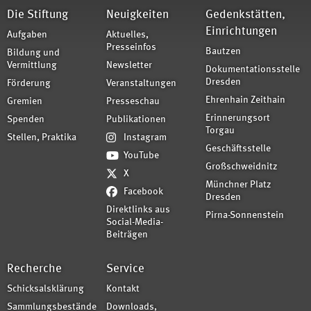
Die Stiftung
Neuigkeiten
Gedenkstätten,
Einrichtungen
Aufgaben
Aktuelles,
Presseinfos
Bautzen
Bildung und
Vermittlung
Newsletter
Dokumentationsstelle
Dresden
Förderung
Veranstaltungen
Ehrenhain Zeithain
Gremien
Presseschau
Erinnerungsort
Spenden
Publikationen
Torgau
Stellen, Praktika
Instagram
Geschäftsstelle
YouTube
Großschweidnitz
X
Münchner Platz
Facebook
Dresden
Direktlinks aus
Pirna-Sonnenstein
Social-Media-
Beiträgen
Recherche
Service
Schicksalsklärung
Kontakt
Sammlungsbestände
Downloads,