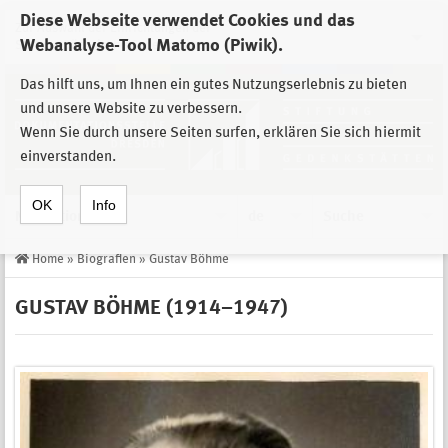
Diese Webseite verwendet Cookies und das
Zur Auswahl der Einrichtungen der
Webanalyse-Tool Matomo (Piwik).
Stiftung Sächsische Gedenkstätten
Das hilft uns, um Ihnen ein gutes Nutzungserlebnis zu bieten
und unsere Website zu verbessern.
Wenn Sie durch unsere Seiten surfen, erklären Sie sich hiermit
einverstanden.
OK
Info
Navigation
de
Suche
Home
»
Biografien
»
Gustav Böhme
GUSTAV BÖHME (1914–1947)