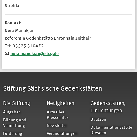
Strehla.
Kontakt:
Nora Manukjan
Referentin Gedenkstätte Ehrenhain Zeithain
Tel: 03525 510472
nora.manukjan@stsg.de
Stiftung Sächsische Gedenkstätten
Die Stiftung
Neuigkeiten
Gedenkstätten,
Einrichtungen
Aufgaben
Aktuelles,
Presseinfos
Bautzen
Bildung und
Vermittlung
Newsletter
Dokumentationsstelle
Dresden
Förderung
Veranstaltungen