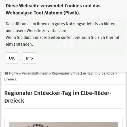
Diese Webseite verwendet Cookies und das
Zur Auswahl der Einrichtungen der
Webanalyse-Tool Matomo (Piwik).
Stiftung Sächsische Gedenkstätten
Das hilft uns, um Ihnen ein gutes Nutzungserlebnis zu bieten
und unsere Website zu verbessern.
Wenn Sie durch unsere Seiten surfen, erklären Sie sich hiermit
einverstanden.
OK
Info
Navigation
de
Suche
Home
»
Veranstaltungen
»
Regionaler Entdecker-Tag im Elbe-Röder-
Dreieck
Regionaler Entdecker-Tag im Elbe-Röder-
Dreieck