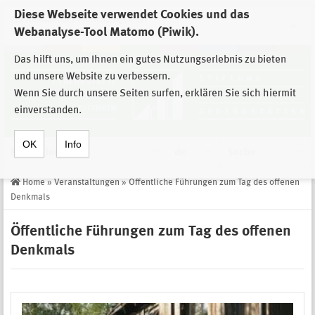
Diese Webseite verwendet Cookies und das
Zur Auswahl der Einrichtungen der
Webanalyse-Tool Matomo (Piwik).
Stiftung Sächsische Gedenkstätten
Das hilft uns, um Ihnen ein gutes Nutzungserlebnis zu bieten
und unsere Website zu verbessern.
Wenn Sie durch unsere Seiten surfen, erklären Sie sich hiermit
einverstanden.
OK
Info
Navigation
de
Suche
Home
»
Veranstaltungen
»
Öffentliche Führungen zum Tag des offenen
Denkmals
Öffentliche Führungen zum Tag des offenen
Denkmals