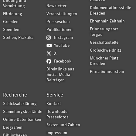
Bautzen
Bildung und
Vermittlung
Newsletter
Dokumentationsstelle
Dresden
Förderung
Veranstaltungen
Ehrenhain Zeithain
Gremien
Presseschau
Erinnerungsort
Spenden
Publikationen
Torgau
Stellen, Praktika
Instagram
Geschäftsstelle
YouTube
Großschweidnitz
X
Münchner Platz
Facebook
Dresden
Direktlinks aus
Pirna-Sonnenstein
Social-Media-
Beiträgen
Recherche
Service
Schicksalsklärung
Kontakt
Sammlungsbestände
Downloads,
Pressefotos
Online-Datenbanken
Fakten und Zahlen
Biografien
Impressum
Bibliotheken