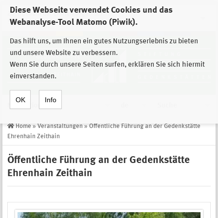
Diese Webseite verwendet Cookies und das
Zur Auswahl der Einrichtungen der
Webanalyse-Tool Matomo (Piwik).
Stiftung Sächsische Gedenkstätten
Das hilft uns, um Ihnen ein gutes Nutzungserlebnis zu bieten
und unsere Website zu verbessern.
Wenn Sie durch unsere Seiten surfen, erklären Sie sich hiermit
einverstanden.
OK
Info
Navigation
de
Suche
Home
»
Veranstaltungen
»
Öffentliche Führung an der Gedenkstätte
Ehrenhain Zeithain
Öffentliche Führung an der Gedenkstätte
Ehrenhain Zeithain