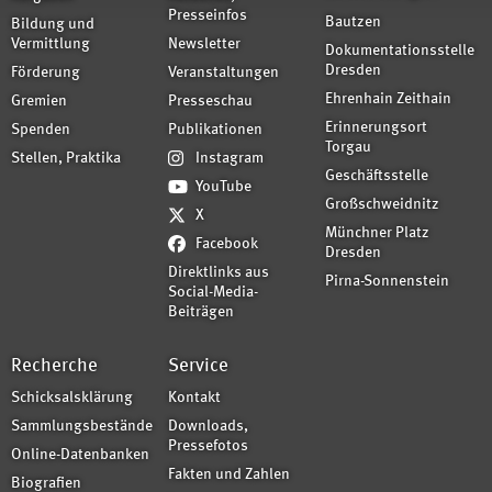
Presseinfos
Bautzen
Bildung und
Vermittlung
Newsletter
Dokumentationsstelle
Dresden
Förderung
Veranstaltungen
Ehrenhain Zeithain
Gremien
Presseschau
Erinnerungsort
Spenden
Publikationen
Torgau
Stellen, Praktika
Instagram
Geschäftsstelle
YouTube
Großschweidnitz
X
Münchner Platz
Facebook
Dresden
Direktlinks aus
Pirna-Sonnenstein
Social-Media-
Beiträgen
Recherche
Service
Schicksalsklärung
Kontakt
Sammlungsbestände
Downloads,
Pressefotos
Online-Datenbanken
Fakten und Zahlen
Biografien