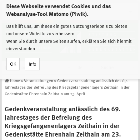
Diese Webseite verwendet Cookies und das
Zur Auswahl der Einrichtungen der
Webanalyse-Tool Matomo (Piwik).
Stiftung Sächsische Gedenkstätten
Das hilft uns, um Ihnen ein gutes Nutzungserlebnis zu bieten
und unsere Website zu verbessern.
Wenn Sie durch unsere Seiten surfen, erklären Sie sich hiermit
einverstanden.
OK
Info
Navigation
de
Suche
Home
»
Veranstaltungen
»
Gedenkveranstaltung anlässlich des 69.
Jahrestages der Befreiung des Kriegsgefangenenlagers Zeithain in der
Gedenkstätte Ehrenhain Zeithain am 23. April
Gedenkveranstaltung anlässlich des 69.
Jahrestages der Befreiung des
Kriegsgefangenenlagers Zeithain in der
Gedenkstätte Ehrenhain Zeithain am 23.