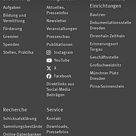
Einrichtungen
Aufgaben
Aktuelles,
Presseinfos
Bautzen
Bildung und
Vermittlung
Newsletter
Dokumentationsstelle
Dresden
Förderung
Veranstaltungen
Ehrenhain Zeithain
Gremien
Presseschau
Erinnerungsort
Spenden
Publikationen
Torgau
Stellen, Praktika
Instagram
Geschäftsstelle
YouTube
Großschweidnitz
X
Münchner Platz
Facebook
Dresden
Direktlinks aus
Pirna-Sonnenstein
Social-Media-
Beiträgen
Recherche
Service
Schicksalsklärung
Kontakt
Sammlungsbestände
Downloads,
Pressefotos
Online-Datenbanken