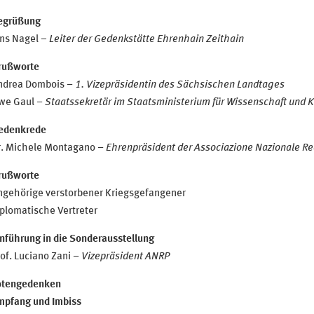
egrüßung
ens Nagel –
Leiter der Gedenkstätte Ehrenhain Zeithain
rußworte
ndrea Dombois
– 1. Vizepräsidentin des Sächsischen Landtages
we Gaul
– Staatssekretär im Staatsministerium für Wissenschaft und 
edenkrede
r. Michele Montagano
– Ehrenpräsident der Associazione Nazionale Red
rußworte
ngehörige verstorbener Kriegsgefangener
plomatische Vertreter
nführung in die Sonderausstellung
of. Luciano Zani
– Vizepräsident ANRP
otengedenken
mpfang und Imbiss