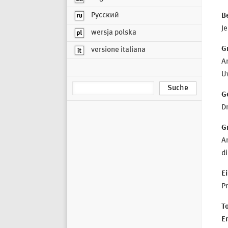
Русский
B
J
wersja polska
G
versione italiana
A
U
G
D
G
A
di
Ei
Pr
T
E