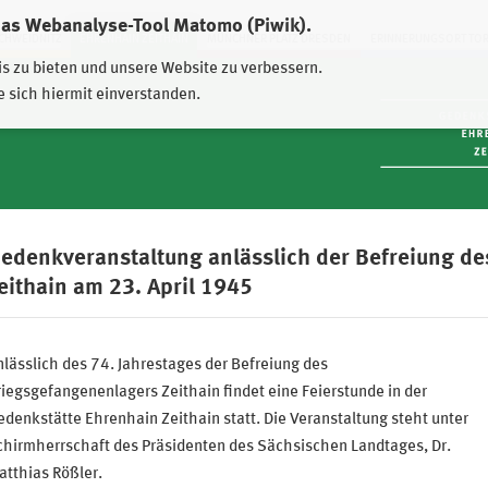
das Webanalyse-Tool Matomo (Piwik).
HWEIDNITZ
EHRENHAIN ZEITHAIN
MÜNCHNER PLATZ DRESDEN
ERINNERUNGSORT TO
is zu bieten und unsere Website zu verbessern.
e sich hiermit einverstanden.
edenkveranstaltung anlässlich der Befreiung d
eithain am 23. April 1945
lässlich des 74. Jahrestages der Befreiung des
iegsgefangenenlagers Zeithain findet eine Feierstunde in der
denkstätte Ehrenhain Zeithain statt. Die Veranstaltung steht unter
chirmherrschaft des Präsidenten des Sächsischen Landtages, Dr.
tthias Rößler.