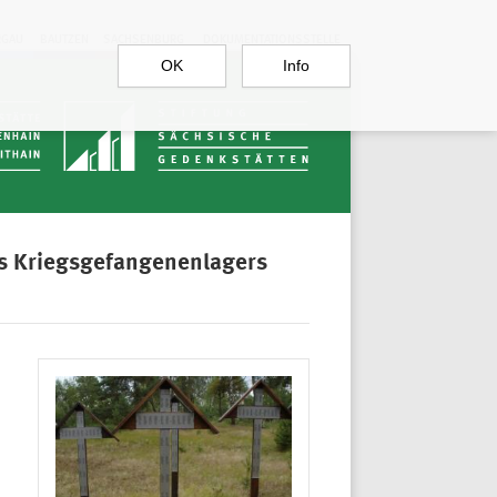
RGAU
BAUTZEN
SACHSENBURG
DOKUMENTATIONSSTELLE
OK
Info
es Kriegsgefangenenlagers