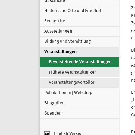
Geschichte
Z
Historische Orte und Friedhöfe
Ka
Recherche
Zw
d
Ausstellungen
al
Bildung und Vermittlung
Di
Veranstaltungen
it
Bevorstehende Veranstaltungen
As
Frühere Veranstaltungen
ge
na
Veranstaltungsverteiler
Er
Publikationen | Webshop
„I
Biografien
er
Spenden
Ge
P
English Version