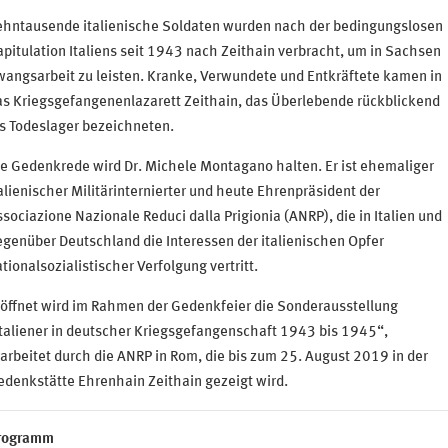
ehntausende italienische Soldaten wurden nach der bedingungslosen
pitulation Italiens seit 1943 nach Zeithain verbracht, um in Sachsen
angsarbeit zu leisten. Kranke, Verwundete und Entkräftete kamen in
as Kriegsgefangenenlazarett Zeithain, das Überlebende rückblickend
s Todeslager bezeichneten.
e Gedenkrede wird Dr. Michele Montagano halten. Er ist ehemaliger
alienischer Militärinternierter und heute Ehrenpräsident der
sociazione Nazionale Reduci dalla Prigionia (ANRP), die in Italien und
genüber Deutschland die Interessen der italienischen Opfer
tionalsozialistischer Verfolgung vertritt.
öffnet wird im Rahmen der Gedenkfeier die Sonderausstellung
taliener in deutscher Kriegsgefangenschaft 1943 bis 1945“,
arbeitet durch die ANRP in Rom, die bis zum 25. August 2019 in der
denkstätte Ehrenhain Zeithain gezeigt wird.
rogramm