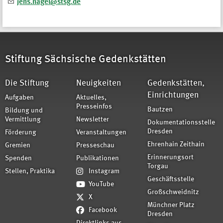
jens.nagel@stsg.de
Stiftung Sächsische Gedenkstätten
Die Stiftung
Neuigkeiten
Gedenkstätten,
Einrichtungen
Aufgaben
Aktuelles,
Presseinfos
Bautzen
Bildung und
Vermittlung
Newsletter
Dokumentationsstelle
Dresden
Förderung
Veranstaltungen
Ehrenhain Zeithain
Gremien
Presseschau
Erinnerungsort
Spenden
Publikationen
Torgau
Stellen, Praktika
Instagram
Geschäftsstelle
YouTube
Großschweidnitz
X
Münchner Platz
Facebook
Dresden