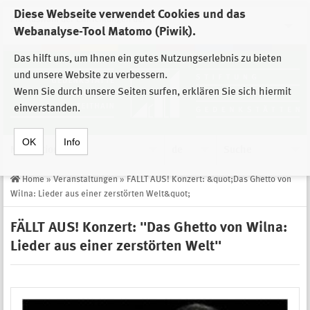
Diese Webseite verwendet Cookies und das
Zur Auswahl der Einrichtungen der
Webanalyse-Tool Matomo (Piwik).
Stiftung Sächsische Gedenkstätten
Das hilft uns, um Ihnen ein gutes Nutzungserlebnis zu bieten
und unsere Website zu verbessern.
Wenn Sie durch unsere Seiten surfen, erklären Sie sich hiermit
einverstanden.
OK
Info
Navigation
de
Suche
Home
»
Veranstaltungen
»
FÄLLT AUS! Konzert: &quot;Das Ghetto von
Wilna: Lieder aus einer zerstörten Welt&quot;
FÄLLT AUS! Konzert: "Das Ghetto von Wilna:
Lieder aus einer zerstörten Welt"