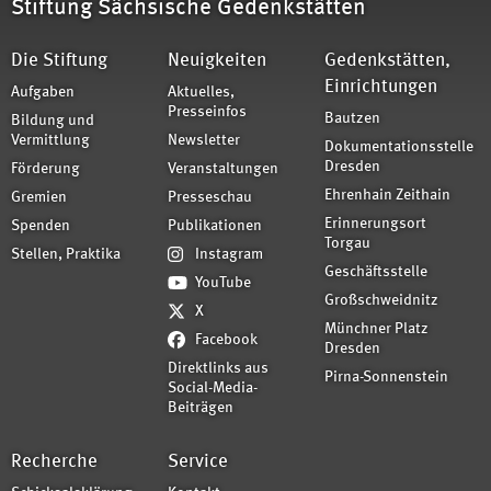
Stiftung Sächsische Gedenkstätten
Die Stiftung
Neuigkeiten
Gedenkstätten,
Einrichtungen
Aufgaben
Aktuelles,
Presseinfos
Bautzen
Bildung und
Vermittlung
Newsletter
Dokumentationsstelle
Dresden
Förderung
Veranstaltungen
Ehrenhain Zeithain
Gremien
Presseschau
Erinnerungsort
Spenden
Publikationen
Torgau
Stellen, Praktika
Instagram
Geschäftsstelle
YouTube
Großschweidnitz
X
Münchner Platz
Facebook
Dresden
Direktlinks aus
Pirna-Sonnenstein
Social-Media-
Beiträgen
Recherche
Service