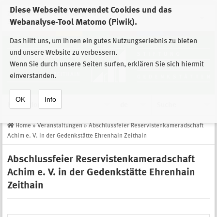
Diese Webseite verwendet Cookies und das
Zur Auswahl der Einrichtungen der
Webanalyse-Tool Matomo (Piwik).
Stiftung Sächsische Gedenkstätten
Das hilft uns, um Ihnen ein gutes Nutzungserlebnis zu bieten
und unsere Website zu verbessern.
Wenn Sie durch unsere Seiten surfen, erklären Sie sich hiermit
einverstanden.
OK
Info
Navigation
de
Suche
Home
»
Veranstaltungen
»
Abschlussfeier Reservistenkameradschaft
Achim e. V. in der Gedenkstätte Ehrenhain Zeithain
Abschlussfeier Reservistenkameradschaft
Achim e. V. in der Gedenkstätte Ehrenhain
Zeithain