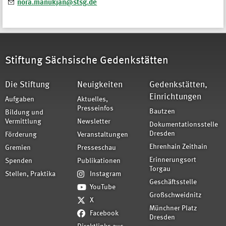
nora.manukjan@stsg.de
Stiftung Sächsische Gedenkstätten
Die Stiftung
Neuigkeiten
Gedenkstätten,
Einrichtungen
Aufgaben
Aktuelles,
Presseinfos
Bautzen
Bildung und
Vermittlung
Newsletter
Dokumentationsstelle
Dresden
Förderung
Veranstaltungen
Ehrenhain Zeithain
Gremien
Presseschau
Erinnerungsort
Spenden
Publikationen
Torgau
Stellen, Praktika
Instagram
Geschäftsstelle
YouTube
Großschweidnitz
X
Münchner Platz
Facebook
Dresden