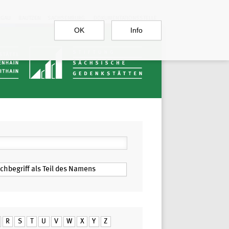
RGAU
BAUTZEN
SACHSENBURG
DOKUMENTATIONSSTELLE
OK
Info
R
S
T
U
V
W
X
Y
Z