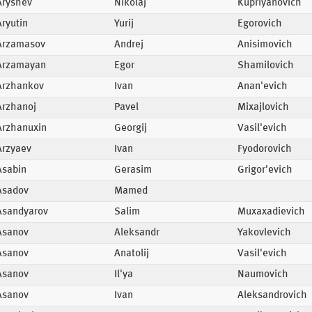
Aryshev
Nikolaj
Kupriyanovich
Aryutin
Yurij
Egorovich
Arzamasov
Andrej
Anisimovich
Arzamayan
Egor
Shamilovich
Arzhankov
Ivan
Anan'evich
Arzhanoj
Pavel
Mixajlovich
Arzhanuxin
Georgij
Vasil'evich
Arzyaev
Ivan
Fyodorovich
Asabin
Gerasim
Grigor'evich
Asadov
Mamed
Asandyarov
Salim
Muxaxadievich
Asanov
Aleksandr
Yakovlevich
Asanov
Anatolij
Vasil'evich
Asanov
Il'ya
Naumovich
Asanov
Ivan
Aleksandrovich