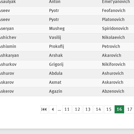
Asaulyak
Anton
Emel'yanovich
Aseev
Pyotr
Feofanovich
Aseev
Pyotr
Platonovich
Aseryan
Musheg
Spiridonovich
Ashichev
Vasilij
Nikolaevich
Ashixmin
Prokofij
Petrovich
Ashkaryan
Arshak
Akarovich
Ashurkov
Grigorij
Nikiforovich
Ashurov
Abdula
Ashurovich
Askarov
Axmat
Askarovich
Askerov
Agazin
Abzenovich
…
11
12
13
14
15
16
17
eiten