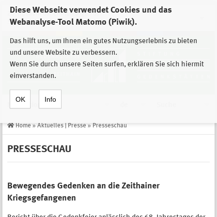
Diese Webseite verwendet Cookies und das
Zur Auswahl der Einrichtungen der
Webanalyse-Tool Matomo (Piwik).
Stiftung Sächsische Gedenkstätten
Das hilft uns, um Ihnen ein gutes Nutzungserlebnis zu bieten
und unsere Website zu verbessern.
Wenn Sie durch unsere Seiten surfen, erklären Sie sich hiermit
einverstanden.
OK
Info
Navigation
de
Suche
Home
»
Aktuelles | Presse
»
Presseschau
PRESSESCHAU
Bewegendes Gedenken an die Zeithainer
Kriegsgefangenen