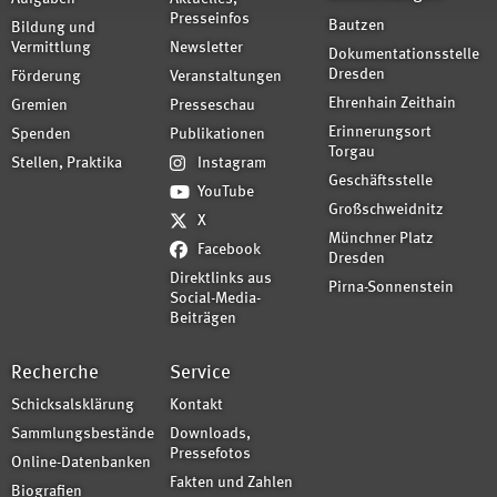
Presseinfos
Bautzen
Bildung und
Vermittlung
Newsletter
Dokumentationsstelle
Dresden
Förderung
Veranstaltungen
Ehrenhain Zeithain
Gremien
Presseschau
Erinnerungsort
Spenden
Publikationen
Torgau
Stellen, Praktika
Instagram
Geschäftsstelle
YouTube
Großschweidnitz
X
Münchner Platz
Facebook
Dresden
Direktlinks aus
Pirna-Sonnenstein
Social-Media-
Beiträgen
Recherche
Service
Schicksalsklärung
Kontakt
Sammlungsbestände
Downloads,
Pressefotos
Online-Datenbanken
Fakten und Zahlen
Biografien