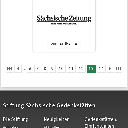
zum Artikel
…
6
7
8
9
10
11
12
13
14
Seiten
Stiftung Sächsische Gedenkstätten
Die Stiftung
Neuigkeiten
Gedenkstätten,
Einrichtungen
Aufgaben
Aktuelles,