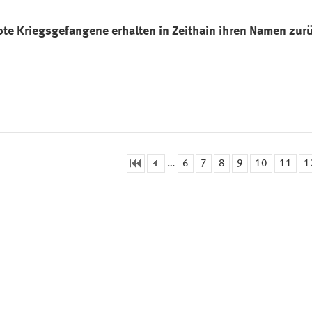
ote Kriegsgefangene erhalten in Zeithain ihren Namen zur
…
6
7
8
9
10
11
1
eiten