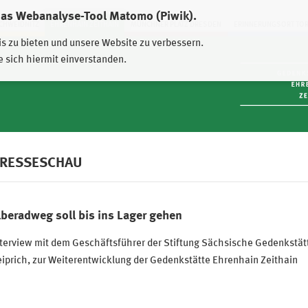
das Webanalyse-Tool Matomo (Piwik).
HWEIDNITZ
EHRENHAIN ZEITHAIN
MÜNCHNER PLATZ DRESDEN
ERINNERUNGSORT TO
is zu bieten und unsere Website zu verbessern.
e sich hiermit einverstanden.
RESSESCHAU
lberadweg soll bis ins Lager gehen
terview mit dem Geschäftsführer der Stiftung Sächsische Gedenkstätt
iprich, zur Weiterentwicklung der Gedenkstätte Ehrenhain Zeithain