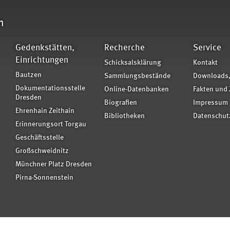
n
Gedenkstätten,
Recherche
Service
Einrichtungen
Schicksalsklärung
Kontakt
Bautzen
Sammlungsbestände
Downloads,
Dokumentationsstelle
Online-Datenbanken
Fakten und 
Dresden
Biografien
Impressum
Ehrenhain Zeithain
Bibliotheken
Datenschut
Erinnerungsort Torgau
Geschäftsstelle
Großschweidnitz
Münchner Platz Dresden
Pirna-Sonnenstein