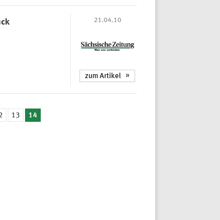
21.04.10
ück
zum Artikel
2
13
14