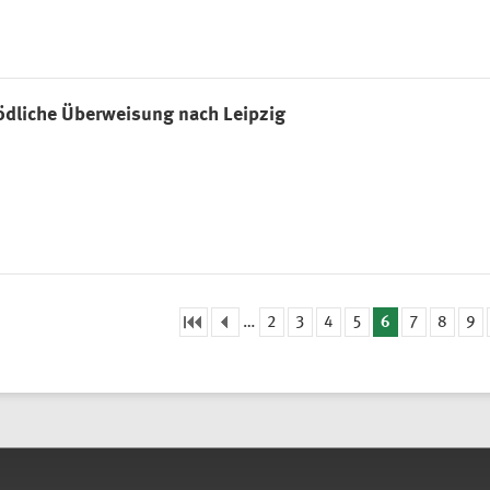
ödliche Überweisung nach Leipzig
…
2
3
4
5
6
7
8
9
eiten