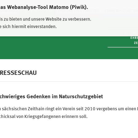
das Webanalyse-Tool Matomo (Piwik).
HWEIDNITZ
EHRENHAIN ZEITHAIN
MÜNCHNER PLATZ DRESDEN
ERINNERUNGSORT TO
is zu bieten und unsere Website zu verbessern.
e sich hiermit einverstanden.
RESSESCHAU
chwieriges Gedenken im Naturschutzgebiet
 sächsischen Zeithain ringt ein Verein seit 2010 vergebens um einen 
hicksal von Kriegsgefangenen erinnern soll.