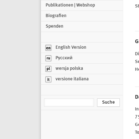
Publikationen | Webshop
St
Biografien
Spenden
G
English Version
Di
Русский
S
wersja polska
H
versione italiana
D
In
75
Ge
To