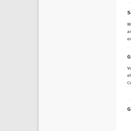
S
Mi
an
er
G
Vo
e
Co
G