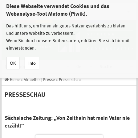
Diese Webseite verwendet Cookies und das
Zur Auswahl der Einrichtungen der
Webanalyse-Tool Matomo (Piwik).
Stiftung Sächsische Gedenkstätten
Das hilft uns, um Ihnen ein gutes Nutzungserlebnis zu bieten
und unsere Website zu verbessern.
Wenn Sie durch unsere Seiten surfen, erklären Sie sich hiermit
einverstanden.
OK
Info
Navigation
de
Suche
Home
»
Aktuelles | Presse
»
Presseschau
PRESSESCHAU
Sächsische Zeitung: „Von Zeithain hat mein Vater nie
erzählt“