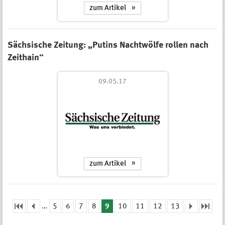
zum Artikel
Sächsische Zeitung: „Putins Nachtwölfe rollen nach
Zeithain“
09.05.17
zum Artikel
…
5
6
7
8
9
10
11
12
13
Seiten