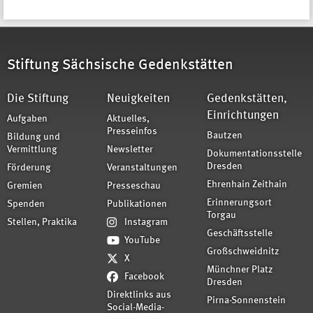
Stiftung Sächsische Gedenkstätten
Die Stiftung
Neuigkeiten
Gedenkstätten,
Einrichtungen
Aufgaben
Aktuelles,
Presseinfos
Bautzen
Bildung und
Vermittlung
Newsletter
Dokumentationsstelle
Dresden
Förderung
Veranstaltungen
Ehrenhain Zeithain
Gremien
Presseschau
Erinnerungsort
Spenden
Publikationen
Torgau
Stellen, Praktika
Instagram
Geschäftsstelle
YouTube
Großschweidnitz
X
Münchner Platz
Facebook
Dresden
Direktlinks aus
Pirna-Sonnenstein
Social-Media-