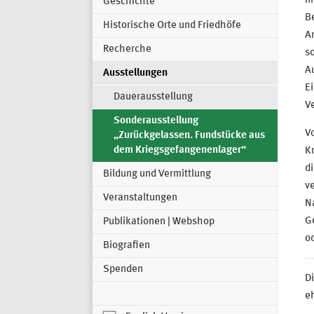
m
Geschichte
B
Historische Orte und Friedhöfe
A
Recherche
so
Au
Ausstellungen
Ei
Dauerausstellung
V
Sonderausstellung
Vo
„Zurückgelassen. Fundstücke aus
dem Kriegsgefangenenlager“
K
d
Bildung und Vermittlung
ve
Veranstaltungen
N
Ge
Publikationen | Webshop
o
Biografien
Spenden
Di
e