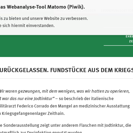
das Webanalyse-Tool Matomo (Piwik).
HWEIDNITZ
EHRENHAIN ZEITHAIN
MÜNCHNER PLATZ DRESDEN
ERINNERUNGSORT TO
is zu bieten und unsere Website zu verbessern.
e sich hiermit einverstanden.
URÜCKGELASSEN. FUNDSTÜCKE AUS DEM KRIEG
Wir waren gezwungen, mit dem wenigen, was wir hatten zu operieren,
t war das nur eine Jodtinktur“
– so beschrieb der italienische
litärarzt Federico Corrado den Mangel an medizinischer Ausstattung
m Kriegsgefangenenlager Zeithain.
e Sonderausstellung zeigt unter anderem Flaschen mit Jodtinktur, die