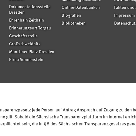
Dokumentationsstelle
Online-Datenbanken
Fakten und 
Dresden
Biografien
Impressum
Ehrenhain Zeithain
Bibliotheken
Datenschut
Erinnerungsort Torgau
Geschäftsstelle
Großschweidnitz
Münchner Platz Dresden
Pirna-Sonnenstein
sparenzgesetz jede Person auf Antrag Anspruch auf Zugang zu den bei
 gilt. Sobald die Sächsische Transparenzplattform im Internet erricht
verpflichtet sein, die in § 8 des Sächsischen Transparenzgesetzes gen