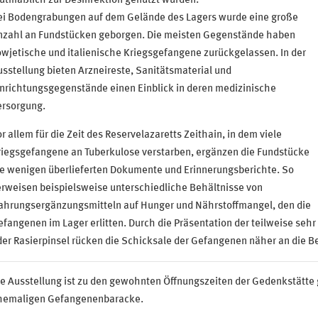
utmaßlich zur Desinfektion genutzt wurden.
ei Bodengrabungen auf dem Gelände des Lagers wurde eine große
nzahl an Fundstücken geborgen. Die meisten Gegenstände haben
wjetische und italienische Kriegsgefangene zurückgelassen. In der
sstellung bieten Arzneireste, Sanitätsmaterial und
nrichtungsgegenstände einen Einblick in deren medizinische
ersorgung.
r allem für die Zeit des Reservelazaretts Zeithain, in dem viele
riegsgefangene an Tuberkulose verstarben, ergänzen die Fundstücke
ie wenigen überlieferten Dokumente und Erinnerungsberichte. So
rweisen beispielsweise unterschiedliche Behältnisse von
ahrungsergänzungsmitteln auf Hunger und Nährstoffmangel, den die
fangenen im Lager erlitten. Durch die Präsentation der teilweise seh
der Rasierpinsel rücken die Schicksale der Gefangenen näher an die 
e Ausstellung ist zu den gewohnten Öffnungszeiten der Gedenkstätte ge
hemaligen Gefangenenbaracke.