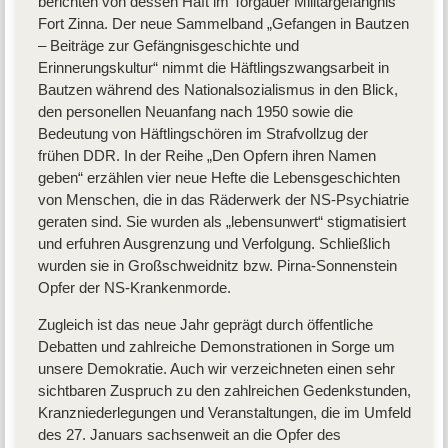
berichten von dessen Haft im Torgauer Militärgefängnis
Fort Zinna. Der neue Sammelband „Gefangen in Bautzen
– Beiträge zur Gefängnisgeschichte und
Erinnerungskultur“ nimmt die Häftlingszwangsarbeit in
Bautzen während des Nationalsozialismus in den Blick,
den personellen Neuanfang nach 1950 sowie die
Bedeutung von Häftlingschören im Strafvollzug der
frühen DDR. In der Reihe „Den Opfern ihren Namen
geben“ erzählen vier neue Hefte die Lebensgeschichten
von Menschen, die in das Räderwerk der NS-Psychiatrie
geraten sind. Sie wurden als „lebensunwert“ stigmatisiert
und erfuhren Ausgrenzung und Verfolgung. Schließlich
wurden sie in Großschweidnitz bzw. Pirna-Sonnenstein
Opfer der NS-Krankenmorde.
Zugleich ist das neue Jahr geprägt durch öffentliche
Debatten und zahlreiche Demonstrationen in Sorge um
unsere Demokratie. Auch wir verzeichneten einen sehr
sichtbaren Zuspruch zu den zahlreichen Gedenkstunden,
Kranzniederlegungen und Veranstaltungen, die im Umfeld
des 27. Januars sachsenweit an die Opfer des