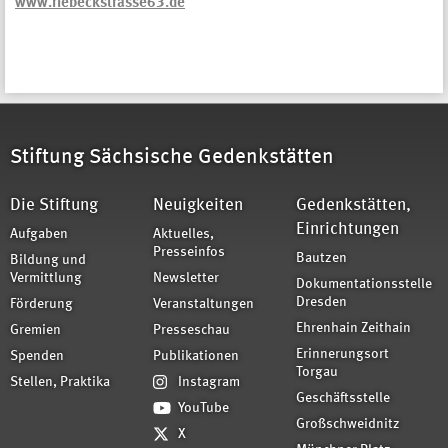
www.riebeckstrasse63.de
Stiftung Sächsische Gedenkstätten
Die Stiftung
Neuigkeiten
Gedenkstätten,
Einrichtungen
Aufgaben
Aktuelles,
Presseinfos
Bautzen
Bildung und
Vermittlung
Newsletter
Dokumentationsstelle
Dresden
Förderung
Veranstaltungen
Ehrenhain Zeithain
Gremien
Presseschau
Erinnerungsort
Spenden
Publikationen
Torgau
Stellen, Praktika
Instagram
Geschäftsstelle
YouTube
Großschweidnitz
X