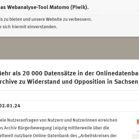
das Webanalyse-Tool Matomo (Piwik).
HWEIDNITZ
EHRENHAIN ZEITHAIN
MÜNCHNER PLATZ DRESDEN
ERINNERUNGSORT TO
is zu bieten und unsere Website zu verbessern.
e sich hiermit einverstanden.
ehr als 20 000 Datensätze in der Onlinedatenba
rchive zu Widerstand und Opposition in Sachsen
02.01.24
ele Nutzeranfragen von Nutzern und Nutzerinnen erreichen
s Archiv Bürgerbewegung Leipzig mittlerweile über die
ltweit nutzbare Online-Datenbank des „Arbeitskreises der