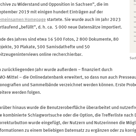
chive zu Widerstand und Opposition in Sachsen“, die im
eptember 2019 mit einigen hundert Einträgen auf der
emeinsamen Homepage
startete. Sie wurde auch im Jahr 2023
rtlaufend „befüllt“, d. h. ca. 5 000 neue Datensätze importiert.
nde des Jahres sind etwa 16 500 Fotos, 2 800 Dokumente, 80
bjekte, 30 Plakate, 500 Samisdathefte und 50
itzeugeninterviews online recherchierbar.
Such
 zurückliegenden Jahr wurde außerdem – finanziert durch
O-Mittel – die Onlinedatenbank erweitert, so dass nun auch Presseaus
onografien und Sammelbände verzeichnet werden können. Erste Probed
itere werden folgen.
rüber hinaus wurde die Benutzeroberfläche überarbeitet und nutzerfre
e kombinierte Schlagwortsuche oder die Option, die Trefferliste nach D
rrekturbutton wurde eingefügt, der Nutzern und Nutzerinnen die Mögli
formationen zu einem beliebigen Datensatz zu ergänzen oder zu korrig