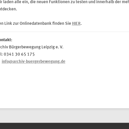
r laden alle ein, die neuen Funktionen zu testen und innerhalb der m
ntdecken.
n Link zur Onlinedatenbank finden Sie
HIER
.
ontakt:
chiv Bürgerbewegung Leipzig e. V.
el: 0341 30 65 175
info@archiv-buergerbewegung.de