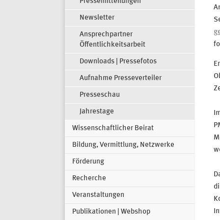
Pressemitteilungen
Ar
Newsletter
S
g
Ansprechpartner
fo
Öffentlichkeitsarbeit
Downloads | Pressefotos
E
O
Aufnahme Presseverteiler
Ze
Presseschau
Jahrestage
Im
PM
Wissenschaftlicher Beirat
M
Bildung, Vermittlung, Netzwerke
we
Förderung
Da
Recherche
di
Veranstaltungen
Ko
In
Publikationen | Webshop