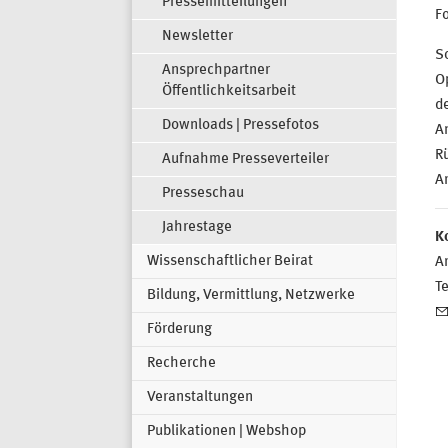
Pressemitteilungen
Fo
Newsletter
S
Ansprechpartner
Op
Öffentlichkeitsarbeit
de
Downloads | Pressefotos
A
R
Aufnahme Presseverteiler
Ar
Presseschau
Jahrestage
K
Wissenschaftlicher Beirat
Ar
T
Bildung, Vermittlung, Netzwerke
Förderung
Recherche
Veranstaltungen
Publikationen | Webshop