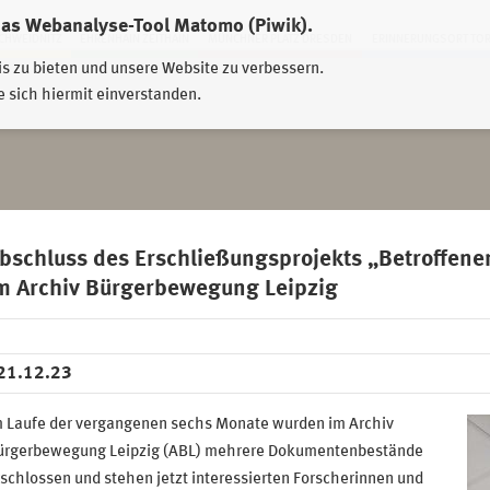
das Webanalyse-Tool Matomo (Piwik).
HWEIDNITZ
EHRENHAIN ZEITHAIN
MÜNCHNER PLATZ DRESDEN
ERINNERUNGSORT TO
is zu bieten und unsere Website zu verbessern.
e sich hiermit einverstanden.
bschluss des Erschließungsprojekts „Betroffen
m Archiv Bürgerbewegung Leipzig
21.12.23
m Laufe der vergangenen sechs Monate wurden im Archiv
ürgerbewegung Leipzig (ABL) mehrere Dokumentenbestände
schlossen und stehen jetzt interessierten Forscherinnen und