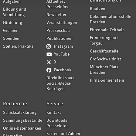
Einrichtungen
Aufgaben
Aktuelles,
Presseinfos
Bautzen
Bildung und
Vermittlung
Newsletter
Dokumentationsstelle
Dresden
Förderung
Veranstaltungen
Ehrenhain Zeithain
Gremien
Presseschau
Erinnerungsort
Spenden
Publikationen
Torgau
Stellen, Praktika
Instagram
Geschäftsstelle
YouTube
Großschweidnitz
X
Münchner Platz
Facebook
Dresden
Direktlinks aus
Pirna-Sonnenstein
Social-Media-
Beiträgen
Recherche
Service
Schicksalsklärung
Kontakt
Sammlungsbestände
Downloads,
Pressefotos
Online-Datenbanken
Fakten und Zahlen