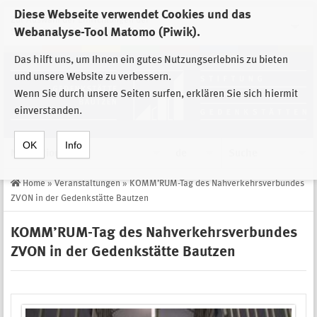
Diese Webseite verwendet Cookies und das
Zur Auswahl der Einrichtungen der
Webanalyse-Tool Matomo (Piwik).
Stiftung Sächsische Gedenkstätten
Das hilft uns, um Ihnen ein gutes Nutzungserlebnis zu bieten
und unsere Website zu verbessern.
Wenn Sie durch unsere Seiten surfen, erklären Sie sich hiermit
einverstanden.
OK
Info
Navigation
de
Suche
Home
»
Veranstaltungen
»
KOMM’RUM-Tag des Nahverkehrsverbundes
ZVON in der Gedenkstätte Bautzen
KOMM’RUM-Tag des Nahverkehrsverbundes
ZVON in der Gedenkstätte Bautzen