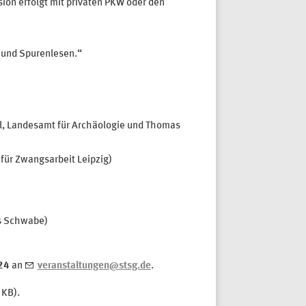
ion erfolgt mit privaten PKW oder den
 und Spurenlesen.“
l, Landesamt für Archäologie und Thomas
für Zwangsarbeit Leipzig)
as Schwabe)
24
an
veranstaltungen@stsg.de
.
KB).