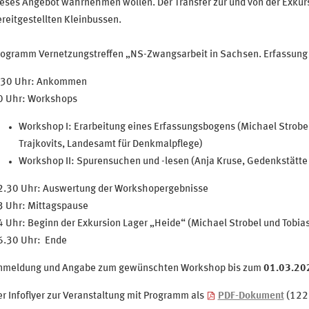
eses Angebot wahrnehmen wollen. Der Transfer zur und von der Exkurs
reitgestellten Kleinbussen.
rogramm Vernetzungstreffen „NS­-Zwangsarbeit in Sachsen. Erfassung
.30 Uhr: Ankommen
0 Uhr: Workshops
Workshop I: Erarbeitung eines Erfassungsbogens (Michael Strobe
Trajkovits, Landesamt für Denkmalpflege)
Workshop II: Spurensuchen und -lesen (Anja Kruse, Gedenkstätte 
2.30 Uhr: Auswertung der Workshopergebnisse
3 Uhr: Mittagspause
 Uhr: Beginn der Exkursion Lager „Heide“ (Michael Strobel und Tobi
6.30 Uhr: Ende
nmeldung und Angabe zum gewünschten Workshop bis zum
01.03.20
r Infoflyer zur Veranstaltung mit Programm als
PDF-Dokument
(122 