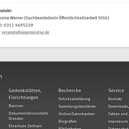
ontakt:
sine Werner (Sachbearbeiterin Öffentlichkeitsarbeit StSG)
el: 0351 4695539
veranstaltungen@stsg.de
n
Gedenkstätten,
Recherche
Service
Einrichtungen
Schicksalsklärung
Kontakt
Bautzen
Sammlungsbestände
Downloads,
Dokumentationsstelle
Online-Datenbanken
Fakten und 
Dresden
Biografien
Impressum
Ehrenhain Zeithain