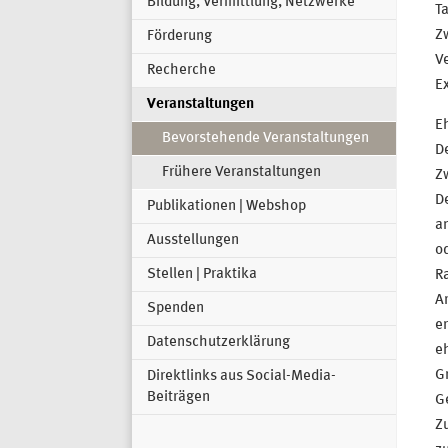
Bildung, Vermittlung, Netzwerke
Ta
Zw
Förderung
Ve
Recherche
Ex
Veranstaltungen
E
Bevorstehende Veranstaltungen
De
Frühere Veranstaltungen
Z
D
Publikationen | Webshop
a
Ausstellungen
od
Stellen | Praktika
Ra
A
Spenden
er
Datenschutzerklärung
eh
Gr
Direktlinks aus Social-Media-
Beiträgen
Ge
Z