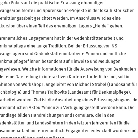
g der Fokus auf die praktische Erfassung ehemaliger
angsarbeitsorte und Spurensuche-Projekte in der lokalhistorischen
rmittlungsarbeit gerichtet werden. Im Anschluss wird es eine
kursion über einen Teil des ehemaligen Lagers „Heide“ geben.
hrenamtliches Engagement hat in der Gedenkstättenarbeit und
nkmalpflege eine lange Tradition. Bei der Erfassung von NS-
wangslagern sind Gedenkstättenmitarbeiter*innen und amtliche
enkmalpfleger*innen besonders auf Hinweise und Meldungen
ngewiesen. Welche Informationen für die Ausweisung von Denkmalen
er eine Darstellung in interaktiven Karten erforderlich sind, soll im
hmen von Workshop I, angeleitet von Michael Strobel (Landesamt für
rchäologie) und Thomas Trajkovits (Landesamt für Denkmalpflege),
arbeitet werden. Ziel ist die Ausarbeitung eines Erfassungsbogens, de
renamtlichen Akteur*innen zur Verfügung gestellt werden kann. Die
undlage bilden Handreichungen und Formulare, die in den
denkstätten und Landesämtern in den letzten Jahrzehnten für die
usammenarbeit mit ehrenamtlich Engagierten entwickelt worden sind, 