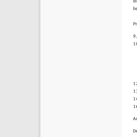
di
be
P
9
1
1
1
14
1
A
De