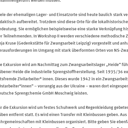
usammengeführt werden müssen.
ele der ehemaligen Lager- und Einsatzorte sind heute baulich stark ve
daktisch aufbereitet. Trotzdem sind diese Orte für die lokalhistorisc
deutung. Sie ermöglichen beispielsweise eine starke Verknüpfung his
er Teilnehmenden. In Workshop II werden verschiedene methodische 
ja Kruse (Gedenkstätte für Zwangsarbeit Leipzig) vorgestellt und an
erausforderungen im Umgang mit stark überformten Orten von NS-Zwan
e Exkursion wird am Nachmittag zum Zwangsarbeitslager „Heide“ führ
bener Heide die industrielle Sprengstoffherstellung. Seit 1935/36 exi
tsfremde Zivilarbeiter* innen. Dieses wurde 1942 in ein Zwangsarbe
starbeiter*innen“ – vorrangig aus der Ukraine – waren dort eingesper
eutsche Sprengchemie GmbH Moschwig leisten.
r die Exkursion wird um festes Schuhwerk und Regenkleidung gebeten.
ben entfernt statt. Es wird einen Transfer mit Kleinbussen geben. Au
hrgemeinschaften mit Kleinbussen organisiert. Bitte geben Sie ebenfal