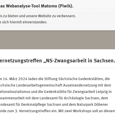
das Webanalyse-Tool Matomo (Piwik).
HWEIDNITZ
EHRENHAIN ZEITHAIN
MÜNCHNER PLATZ DRESDEN
ERINNERUNGSORT TO
is zu bieten und unsere Website zu verbessern.
e sich hiermit einverstanden.
ernetzungstreffen „NS­-Zwangsarbeit in Sachsen
m 16. März 2024 laden die Stiftung Sächsische Gedenkstätten, die
ächsische Landesarbeitsgemeinschaft Auseinandersetzung mit dem
tionalsozialismus und die Gedenkstätte für Zwangsarbeit Leipzig in
usammenarbeit mit dem Landesamt für Archäologie Sachsen, dem
andesamt für Denkmalpflege Sachsen und dem Naturpark Dübener
ide zum 3. Vernetzungstreffen ein. Mit zwei Workshops soll an diese