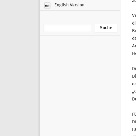
z
English Version
Vi
di
Be
d
An
H
Di
Dü
or
„O
D
Fü
Dü
Fa