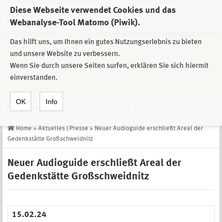
Diese Webseite verwendet Cookies und das
Zur Auswahl der Einrichtungen der
Webanalyse-Tool Matomo (Piwik).
Stiftung Sächsische Gedenkstätten
Das hilft uns, um Ihnen ein gutes Nutzungserlebnis zu bieten
und unsere Website zu verbessern.
Wenn Sie durch unsere Seiten surfen, erklären Sie sich hiermit
einverstanden.
OK
Info
Navigation
de
Suche
Home
»
Aktuelles | Presse
»
Neuer Audioguide erschließt Areal der
Gedenkstätte Großschweidnitz
Neuer Audioguide erschließt Areal der
Gedenkstätte Großschweidnitz
15.02.24