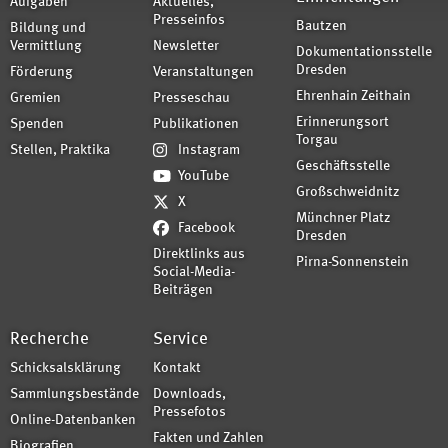
Aufgaben
Aktuelles,
Presseinfos
Bautzen
Bildung und
Vermittlung
Newsletter
Dokumentationsstelle
Dresden
Förderung
Veranstaltungen
Ehrenhain Zeithain
Gremien
Presseschau
Erinnerungsort
Spenden
Publikationen
Torgau
Stellen, Praktika
Instagram
Geschäftsstelle
YouTube
Großschweidnitz
X
Münchner Platz
Facebook
Dresden
Direktlinks aus
Pirna-Sonnenstein
Social-Media-
Beiträgen
Recherche
Service
Schicksalsklärung
Kontakt
Sammlungsbestände
Downloads,
Pressefotos
Online-Datenbanken
Fakten und Zahlen
Biografien