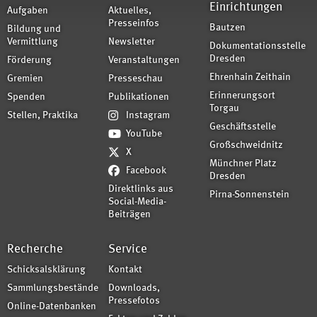
Einrichtungen
Aufgaben
Aktuelles,
Presseinfos
Bautzen
Bildung und
Vermittlung
Newsletter
Dokumentationsstelle
Dresden
Förderung
Veranstaltungen
Ehrenhain Zeithain
Gremien
Presseschau
Erinnerungsort
Spenden
Publikationen
Torgau
Stellen, Praktika
Instagram
Geschäftsstelle
YouTube
Großschweidnitz
X
Münchner Platz
Facebook
Dresden
Direktlinks aus
Pirna-Sonnenstein
Social-Media-
Beiträgen
Recherche
Service
Schicksalsklärung
Kontakt
Sammlungsbestände
Downloads,
Pressefotos
Online-Datenbanken