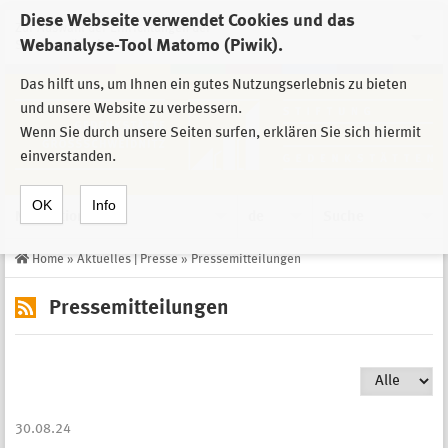
Diese Webseite verwendet Cookies und das
Zur Auswahl der Einrichtungen der
Webanalyse-Tool Matomo (Piwik).
Stiftung Sächsische Gedenkstätten
Das hilft uns, um Ihnen ein gutes Nutzungserlebnis zu bieten
und unsere Website zu verbessern.
Wenn Sie durch unsere Seiten surfen, erklären Sie sich hiermit
einverstanden.
OK
Info
Navigation
de
Suche
Home
»
Aktuelles | Presse
»
Pressemitteilungen
Pressemitteilungen
30.08.24