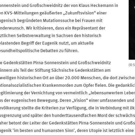
onnenstein und Großschweidnitz der von Klaus Heckemann in
en KVS-Mitteilungen geäußerten „Zukunftsvision“ einer
ugenisch begründeten Mutationssuche bei Frauen mit
nderwunsch. Wir kritisieren, dass ein Repräsentant der
ztlichen Selbstverwaltung in Sachsen den historisch
lastenden Begriff der Eugenik nutzt, um aktuelle
sundheitspolitische Debatten zu führen.
ie Gedenkstätten Pirna-Sonnenstein und Großschweidnitz
(© 
innern als Teil der Stiftung Sächsische Gedenkstätten am
eweiligen historischen Ort an über 20.000 Menschen, die dort zwisc
tionalsozialistischen Krankenmorden zum Opfer fielen. Die gedankli
gitimierung der Vernichtung von vermeintlich „lebensunwertem Leben
us der eugenischen Bewegung. Deren „Vision“ einer umfassenden und 
völkerung stellte die Kriterien zur Verfügung, die in Verbindung mit
usgrenzung und später den hunderttausendfachen Mord der schwächste
her betont der Leiter der Gedenkstätten Pirna-Sonnenstein und Großsc
genik 'im besten und humansten Sinn', deren Utopie ist letztlich eine