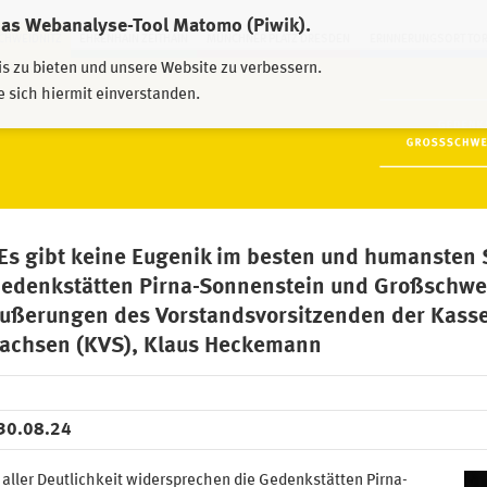
das Webanalyse-Tool Matomo (Piwik).
HWEIDNITZ
EHRENHAIN ZEITHAIN
MÜNCHNER PLATZ DRESDEN
ERINNERUNGSORT TO
is zu bieten und unsere Website zu verbessern.
e sich hiermit einverstanden.
Es gibt keine Eugenik im besten und humansten 
edenkstätten Pirna-Sonnenstein und Großschwei
ußerungen des Vorstandsvorsitzenden der Kasse
achsen (KVS), Klaus Heckemann
30.08.24
 aller Deutlichkeit widersprechen die Gedenkstätten Pirna-