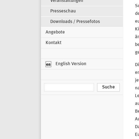
Veranstaltungen
S
Presseschau
d
e
Downloads / Pressefotos
Ki
Angebote
är
Kontakt
be
ge
English Version
D
er
j
na
Le
a
Be
A
Da
Eu