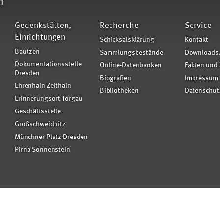
n
Gedenkstätten,
Recherche
Service
Einrichtungen
Schicksalsklärung
Kontakt
Bautzen
Sammlungsbestände
Downloads,
Dokumentationsstelle
Online-Datenbanken
Fakten und 
Dresden
Biografien
Impressum
Ehrenhain Zeithain
Bibliotheken
Datenschut
Erinnerungsort Torgau
Geschäftsstelle
Großschweidnitz
Münchner Platz Dresden
Pirna-Sonnenstein