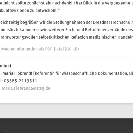
elleicht sollte zunächst ein nachdenklicher Blick in die Vergangenheit
kunftsvisionen zu entwickeln.“
leichzeitig begrüßen wir die Stellungnahmen der Dresdner Hochschul
andesärztekammer sowie weiterer Fach- und Betroffenenverbände des
rantwortungsvollen selbstkritischen Reflexion medizinischen Handeln
Medieninforamtion als PDF-Datei (80 kB)
ontakt
. Maria Fiebrandt (Referentin für wissenschaftliche Dokumentation, Bi
el: 03585-2113511
Maria.Fiebrandt@stsg.de