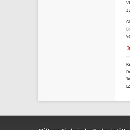
Vi
Zu
G
L
ve
K
Dr
T