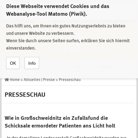
Diese Webseite verwendet Cookies und das
Zur Auswahl der Einrichtungen der
Webanalyse-Tool Matomo (Piwik).
Stiftung Sächsische Gedenkstätten
Das hilft uns, um Ihnen ein gutes Nutzungserlebnis zu bieten
und unsere Website zu verbessern.
Wenn Sie durch unsere Seiten surfen, erklären Sie sich hiermit
einverstanden.
OK
Info
Navigation
de
Suche
Home
»
Aktuelles | Presse
»
Presseschau
PRESSESCHAU
Wie in Großschweidnitz ein Zufallsfund die
Schicksale ermordeter Patienten ans Licht holt