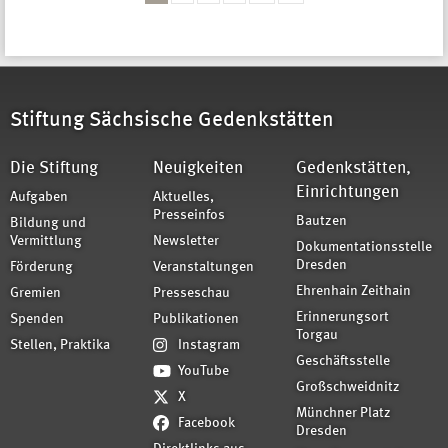
Seiten
Stiftung Sächsische Gedenkstätten
Die Stiftung
Neuigkeiten
Gedenkstätten,
Einrichtungen
Aufgaben
Aktuelles,
Presseinfos
Bautzen
Bildung und
Vermittlung
Newsletter
Dokumentationsstelle
Dresden
Förderung
Veranstaltungen
Ehrenhain Zeithain
Gremien
Presseschau
Erinnerungsort
Spenden
Publikationen
Torgau
Stellen, Praktika
Instagram
Geschäftsstelle
YouTube
Großschweidnitz
X
Münchner Platz
Facebook
Dresden