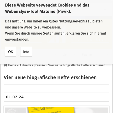
Diese Webseite verwendet Cookies und das
Zur Auswahl der Einrichtungen der
Webanalyse-Tool Matomo (Piwik).
Stiftung Sächsische Gedenkstätten
Das hilft uns, um Ihnen ein gutes Nutzungserlebnis zu bieten
und unsere Website zu verbessern.
Wenn Sie durch unsere Seiten surfen, erklären Sie sich hiermit
einverstanden.
OK
Info
Navigation
de
Suche
Home
»
Aktuelles | Presse
»
Vier neue biografische Hefte erschienen
Vier neue biografische Hefte erschienen
01.02.24