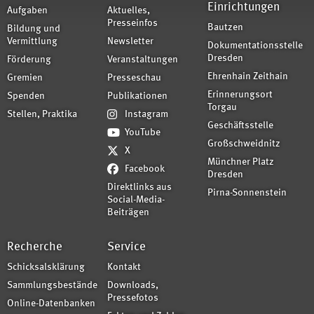
Einrichtungen
Aufgaben
Aktuelles,
Presseinfos
Bautzen
Bildung und
Vermittlung
Newsletter
Dokumentationsstelle
Dresden
Förderung
Veranstaltungen
Ehrenhain Zeithain
Gremien
Presseschau
Erinnerungsort
Spenden
Publikationen
Torgau
Stellen, Praktika
Instagram
Geschäftsstelle
YouTube
Großschweidnitz
X
Münchner Platz
Facebook
Dresden
Direktlinks aus
Pirna-Sonnenstein
Social-Media-
Beiträgen
Recherche
Service
Schicksalsklärung
Kontakt
Sammlungsbestände
Downloads,
Pressefotos
Online-Datenbanken