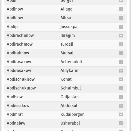
Abdin
Sergej
Abdinow
Aliaga
Abdinow
Mirsa
Abdip
Jussukpaj
Abdirachimow
Ibragim
Abdirachmow
Turdali
Abdiraimow
Mursali
Abdirasakow
Achenadoli
Abdirasakow
Aldykarin
Abdischakirow
Konat
Abdischukurow
Schaimkul
Abdisow
Galjastan
Abdissakow
Abdrasul
Abdmrat
Kudaibergen
Abdnajew
Dshurabaj