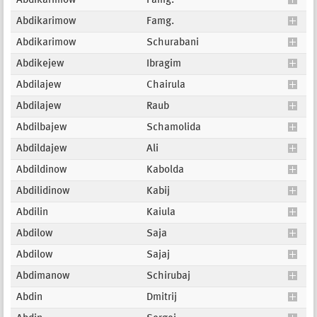
Abdikarimow
Famg.
Abdikarimow
Famg.
Abdikarimow
Schurabani
Abdikejew
Ibragim
Abdilajew
Chairula
Abdilajew
Raub
Abdilbajew
Schamolida
Abdildajew
Ali
Abdildinow
Kabolda
Abdilidinow
Kabij
Abdilin
Kaiula
Abdilow
Saja
Abdilow
Sajaj
Abdimanow
Schirubaj
Abdin
Dmitrij