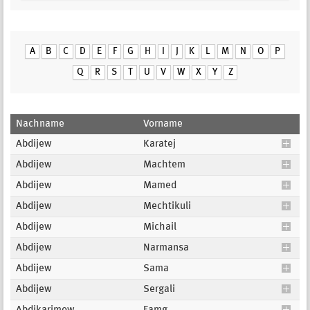
A
B
C
D
E
F
G
H
I
J
K
L
M
N
O
P
Q
R
S
T
U
V
W
X
Y
Z
Nachname
Vorname
Abdijew
Karatej
Abdijew
Machtem
Abdijew
Mamed
Abdijew
Mechtikuli
Abdijew
Michail
Abdijew
Narmansa
Abdijew
Sama
Abdijew
Sergali