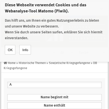
Diese Webseite verwendet Cookies und das
Zur Auswahl der Einrichtungen der
Webanalyse-Tool Matomo (Piwik).
Stiftung Sächsische Gedenkstätten
Das hilft uns, um Ihnen ein gutes Nutzungserlebnis zu bieten
und unsere Website zu verbessern.
Wenn Sie durch unsere Seiten surfen, erklären Sie sich hiermit
einverstanden.
OK
Info
Navigation
de
Suche
Home
»
Historische Themen
»
Sowjetische Kriegsgefangene
»
DB
Kriegsgefangene