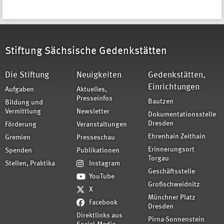
Stiftung Sächsische Gedenkstätten
Die Stiftung
Neuigkeiten
Gedenkstätten,
Einrichtungen
Aufgaben
Aktuelles,
Presseinfos
Bautzen
Bildung und
Vermittlung
Newsletter
Dokumentationsstelle
Dresden
Förderung
Veranstaltungen
Ehrenhain Zeithain
Gremien
Presseschau
Erinnerungsort
Spenden
Publikationen
Torgau
Stellen, Praktika
Instagram
Geschäftsstelle
YouTube
Großschweidnitz
X
Münchner Platz
Facebook
Dresden
Direktlinks aus
Pirna-Sonnenstein