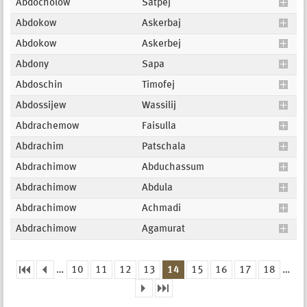
Abdocholow
Satpej
Abdokow
Askerbaj
Abdokow
Askerbej
Abdony
Sapa
Abdoschin
Timofej
Abdossijew
Wassilij
Abdrachemow
Faisulla
Abdrachim
Patschala
Abdrachimow
Abduchassum
Abdrachimow
Abdula
Abdrachimow
Achmadi
Abdrachimow
Agamurat
…
10
11
12
13
14
15
16
17
18
…
Seiten