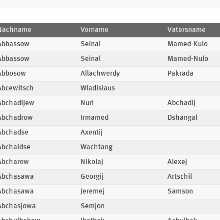
Nachname
Vorname
Vatersname
Abbassow
Seinal
Mamed-Kulo
Abbassow
Seinal
Mamed-Nulo
Abbosow
Allachwerdy
Pakrada
Abcewitsch
Wladislaus
Abchadijew
Nuri
Abchadij
Abchadrow
Irmamed
Dshangal
Abchadse
Axentij
Abchaidse
Wachtang
Abcharow
Nikolaj
Alexej
Abchasawa
Georgij
Artschil
Abchasawa
Jeremej
Samson
Abchasjowa
Semjon