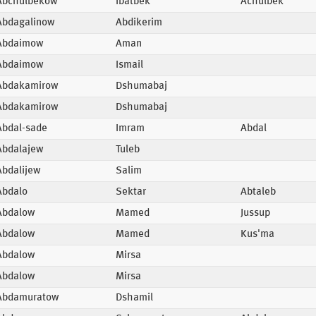
Abchulbekow
Ibatbek
Achulbek
Abdagalinow
Abdikerim
Abdaimow
Aman
Abdaimow
Ismail
Abdakamirow
Dshumabaj
Abdakamirow
Dshumabaj
Abdal-sade
Imram
Abdal
Abdalajew
Tuleb
Abdalijew
Salim
Abdalo
Sektar
Abtaleb
Abdalow
Mamed
Jussup
Abdalow
Mamed
Kus'ma
Abdalow
Mirsa
Abdalow
Mirsa
Abdamuratow
Dshamil