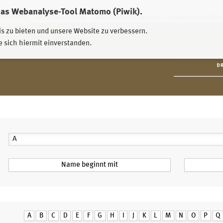
das Webanalyse-Tool Matomo (Piwik).
HWEIDNITZ
EHRENHAIN ZEITHAIN
MÜNCHNER PLATZ DRESDEN
ERINNERUNGSORT TO
is zu bieten und unsere Website zu verbessern.
e sich hiermit einverstanden.
A
B
C
D
E
F
G
H
I
J
K
L
M
N
O
P
Q