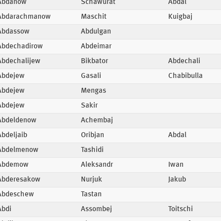
Abdanow
Schawurat
Abdal
Abdarachmanow
Maschit
Kuigbaj
Abdassow
Abdulgan
Abdechadirow
Abdeimar
Abdechalijew
Bikbator
Abdechali
Abdejew
Gasali
Chabibulla
Abdejew
Mengas
Abdejew
Sakir
Abdeldenow
Achembaj
Abdeljaib
Oribjan
Abdal
Abdelmenow
Tashidi
Abdemow
Aleksandr
Iwan
Abderesakow
Nurjuk
Jakub
Abdeschew
Tastan
Abdi
Assombej
Toitschi