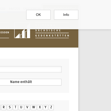
RGAU
BAUTZEN
SACHSENBURG
DOKUMENTATIONSSTELLE
OK
Info
R
S
T
U
V
W
X
Y
Z