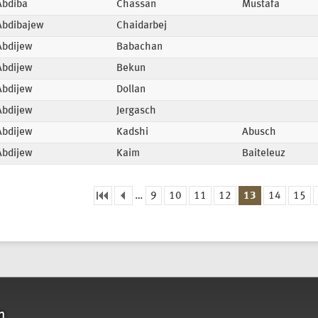
Abdiba
Chassan
Mustafa
Abdibajew
Chaidarbej
Abdijew
Babachan
Abdijew
Bekun
Abdijew
Dollan
Abdijew
Jergasch
Abdijew
Kadshi
Abusch
Abdijew
Kaim
Baiteleuz
…
9
10
11
12
13
14
15
eiten
n