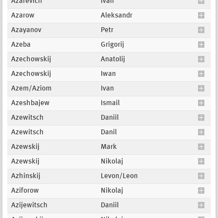
Azarevich
Ivan
Azarow
Aleksandr
Azayanov
Petr
Azeba
Grigorij
Azechowskij
Anatolij
Azechowskij
Iwan
Azem/Aziom
Ivan
Azeshbajew
Ismail
Azewitsch
Daniil
Azewitsch
Danil
Azewskij
Mark
Azewskij
Nikolaj
Azhinskij
Levon/Leon
Aziforow
Nikolaj
Azijewitsch
Daniil