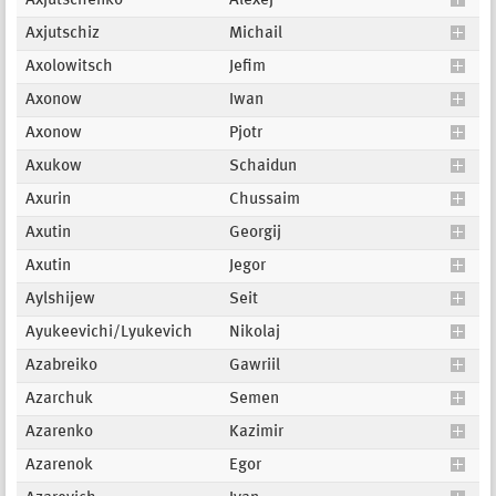
Axjutschenko
Alexej
Axjutschiz
Michail
Axolowitsch
Jefim
Axonow
Iwan
Axonow
Pjotr
Axukow
Schaidun
Axurin
Chussaim
Axutin
Georgij
Axutin
Jegor
Aylshijew
Seit
Ayukeevichi/Lyukevich
Nikolaj
Azabreiko
Gawriil
Azarchuk
Semen
Azarenko
Kazimir
Azarenok
Egor