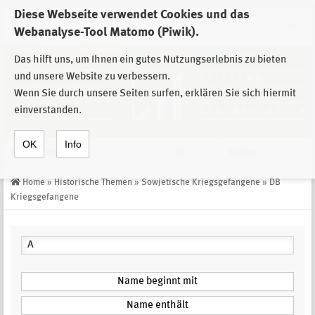
Diese Webseite verwendet Cookies und das
Zur Auswahl der Einrichtungen der
Webanalyse-Tool Matomo (Piwik).
Stiftung Sächsische Gedenkstätten
Das hilft uns, um Ihnen ein gutes Nutzungserlebnis zu bieten
und unsere Website zu verbessern.
Wenn Sie durch unsere Seiten surfen, erklären Sie sich hiermit
einverstanden.
OK
Info
Navigation
de
Suche
Home
»
Historische Themen
»
Sowjetische Kriegsgefangene
»
DB
Kriegsgefangene