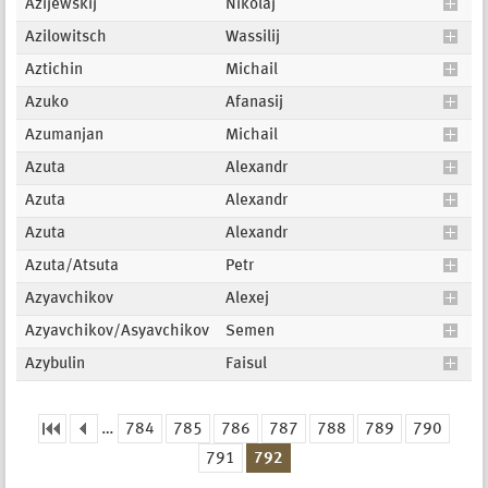
Azijewskij
Nikolaj
Azilowitsch
Wassilij
Aztichin
Michail
Azuko
Afanasij
Azumanjan
Michail
Azuta
Alexandr
Azuta
Alexandr
Azuta
Alexandr
Azuta/Atsuta
Petr
Azyavchikov
Alexej
Azyavchikov/Asyavchikov
Semen
Azybulin
Faisul
…
784
785
786
787
788
789
790
Seiten
791
792