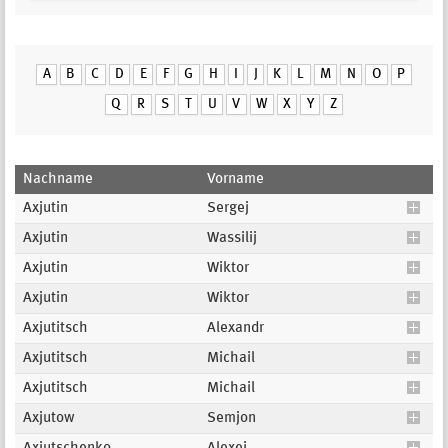
A
B
C
D
E
F
G
H
I
J
K
L
M
N
O
P
Q
R
S
T
U
V
W
X
Y
Z
Nachname
Vorname
Axjutin
Sergej
Axjutin
Wassilij
Axjutin
Wiktor
Axjutin
Wiktor
Axjutitsch
Alexandr
Axjutitsch
Michail
Axjutitsch
Michail
Axjutow
Semjon