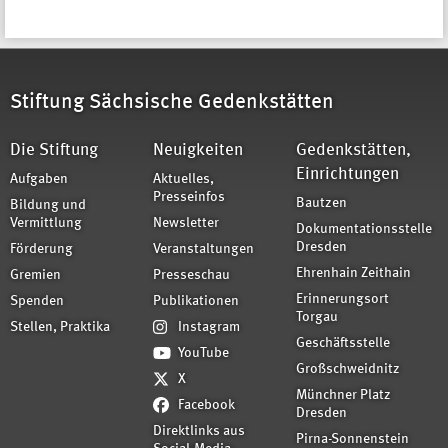
Stiftung Sächsische Gedenkstätten
Die Stiftung
Neuigkeiten
Gedenkstätten,
Einrichtungen
Aufgaben
Aktuelles,
Presseinfos
Bautzen
Bildung und
Vermittlung
Newsletter
Dokumentationsstelle
Dresden
Förderung
Veranstaltungen
Ehrenhain Zeithain
Gremien
Presseschau
Erinnerungsort
Spenden
Publikationen
Torgau
Stellen, Praktika
Instagram
Geschäftsstelle
YouTube
Großschweidnitz
X
Münchner Platz
Facebook
Dresden
Direktlinks aus
Pirna-Sonnenstein