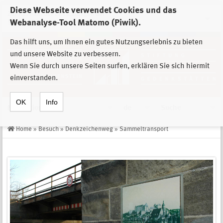
Diese Webseite verwendet Cookies und das
Zur Auswahl der Einrichtungen der
Webanalyse-Tool Matomo (Piwik).
Stiftung Sächsische Gedenkstätten
Das hilft uns, um Ihnen ein gutes Nutzungserlebnis zu bieten
und unsere Website zu verbessern.
Wenn Sie durch unsere Seiten surfen, erklären Sie sich hiermit
einverstanden.
OK
Info
Navigation
de
Suche
Home
»
Besuch
»
Denkzeichenweg
»
Sammeltransport