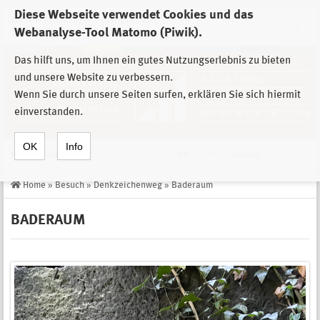
Diese Webseite verwendet Cookies und das
Zur Auswahl der Einrichtungen der
Webanalyse-Tool Matomo (Piwik).
Stiftung Sächsische Gedenkstätten
Das hilft uns, um Ihnen ein gutes Nutzungserlebnis zu bieten
und unsere Website zu verbessern.
Wenn Sie durch unsere Seiten surfen, erklären Sie sich hiermit
einverstanden.
OK
Info
Navigation
de
Suche
Home
»
Besuch
»
Denkzeichenweg
»
Baderaum
BADERAUM