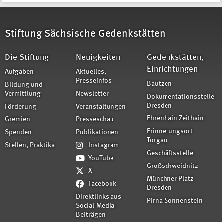
Stiftung Sächsische Gedenkstätten
Die Stiftung
Neuigkeiten
Gedenkstätten,
Einrichtungen
Aufgaben
Aktuelles,
Presseinfos
Bautzen
Bildung und
Vermittlung
Newsletter
Dokumentationsstelle
Dresden
Förderung
Veranstaltungen
Ehrenhain Zeithain
Gremien
Presseschau
Erinnerungsort
Spenden
Publikationen
Torgau
Stellen, Praktika
Instagram
Geschäftsstelle
YouTube
Großschweidnitz
X
Münchner Platz
Facebook
Dresden
Direktlinks aus
Pirna-Sonnenstein
Social-Media-
Beiträgen