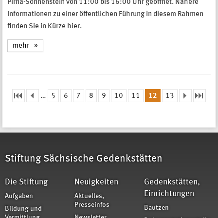
Pirna-Sonnenstein von 11:00 bis 16:00 Uhr geöffnet. Nähere
Informationen zu einer öffentlichen Führung in diesem Rahmen
finden Sie in Kürze hier.
mehr
…
5
6
7
8
9
10
11
12
13
Seiten
Stiftung Sächsische Gedenkstätten
Die Stiftung
Neuigkeiten
Gedenkstätten,
Einrichtungen
Aufgaben
Aktuelles,
Presseinfos
Bautzen
Bildung und
Vermittlung
Newsletter