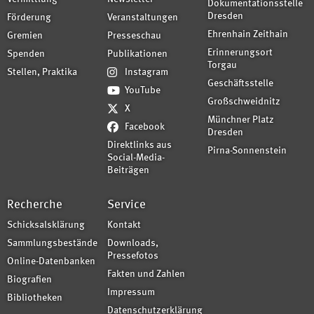
Dokumentationsstelle
Dresden
Förderung
Veranstaltungen
Ehrenhain Zeithain
Gremien
Presseschau
Erinnerungsort
Spenden
Publikationen
Torgau
Stellen, Praktika
Instagram
Geschäftsstelle
YouTube
Großschweidnitz
X
Münchner Platz
Facebook
Dresden
Direktlinks aus
Pirna-Sonnenstein
Social-Media-
Beiträgen
Recherche
Service
Schicksalsklärung
Kontakt
Sammlungsbestände
Downloads,
Pressefotos
Online-Datenbanken
Fakten und Zahlen
Biografien
Impressum
Bibliotheken
Datenschutzerklärung