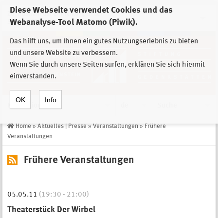
Diese Webseite verwendet Cookies und das
Zur Auswahl der Einrichtungen der
Webanalyse-Tool Matomo (Piwik).
Stiftung Sächsische Gedenkstätten
Das hilft uns, um Ihnen ein gutes Nutzungserlebnis zu bieten
und unsere Website zu verbessern.
Wenn Sie durch unsere Seiten surfen, erklären Sie sich hiermit
einverstanden.
OK
Info
Navigation
de
Suche
Home
»
Aktuelles | Presse
»
Veranstaltungen
»
Frühere
Veranstaltungen
Frühere Veranstaltungen
05.05.11
(19:30 - 21:00)
Theaterstück Der Wirbel