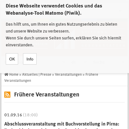
Diese Webseite verwendet Cookies und das
Zur Auswahl der Einrichtungen der
Webanalyse-Tool Matomo (Piwik).
Stiftung Sächsische Gedenkstätten
Das hilft uns, um Ihnen ein gutes Nutzungserlebnis zu bieten
und unsere Website zu verbessern.
Wenn Sie durch unsere Seiten surfen, erklären Sie sich hiermit
einverstanden.
OK
Info
Navigation
de
Suche
Home
»
Aktuelles | Presse
»
Veranstaltungen
»
Frühere
Veranstaltungen
Frühere Veranstaltungen
01.09.16
(18:00)
Abschlussveranstaltung mit Buchvorstellung in Pirna: