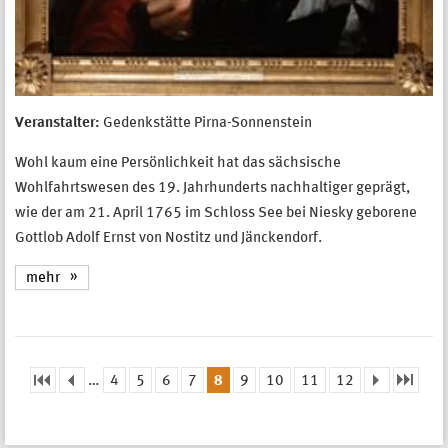
Veranstalter:
Gedenkstätte Pirna-Sonnenstein
Wohl kaum eine Persönlichkeit hat das sächsische
Wohlfahrtswesen des 19. Jahrhunderts nachhaltiger geprägt,
wie der am 21. April 1765 im Schloss See bei Niesky geborene
Gottlob Adolf Ernst von Nostitz und Jänckendorf.
mehr
…
4
5
6
7
8
9
10
11
12
Seiten