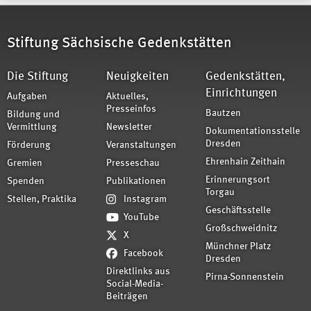
Stiftung Sächsische Gedenkstätten
Die Stiftung
Neuigkeiten
Gedenkstätten,
Einrichtungen
Aufgaben
Aktuelles,
Presseinfos
Bautzen
Bildung und
Vermittlung
Newsletter
Dokumentationsstelle
Dresden
Förderung
Veranstaltungen
Ehrenhain Zeithain
Gremien
Presseschau
Erinnerungsort
Spenden
Publikationen
Torgau
Stellen, Praktika
Instagram
Geschäftsstelle
YouTube
Großschweidnitz
X
Münchner Platz
Facebook
Dresden
Direktlinks aus
Pirna-Sonnenstein
Social-Media-
Beiträgen