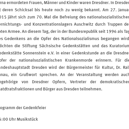
irna ermordeten Frauen, Männer und Kinder waren Dresdner. In Dresde
st deren Schicksal bis heute noch zu wenig bekannt. Am 27. Janua
015 jährt sich zum 70. Mal die Befreiung des nationalsozialistische
ernichtungs- und Konzentrationslagers Auschwitz durch Truppen de
ten Armee. An diesem Tag, der in der Bundesrepublik seit 1996 als Ta
es Gedenkens an die Opfer des Nationalsozialismus begangen wird
öchten die Stiftung Sächsische Gedenkstätten und das Kuratoriu
edenkstätte Sonnenstein e.V. in einer Gedenkstunde an die Dresdne
pfer der nationalsozialistischen Krankenmorde erinnern. Für di
andeshauptstadt Dresden wird der Bürgermeister für Kultur, Dr. Ral
unau, ein Grußwort sprechen. An der Veranstaltung werden auc
ngehörige von Dresdner Opfern, Vertreter der demokratische
atdtratsfraktionen und Bürger aus Dresden teilnehmen.
rogramm der Gedenkfeier
4:00 Uhr Musikstück