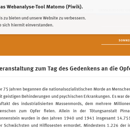
das Webanalyse-Tool Matomo (Piwik).
HWEIDNITZ
EHRENHAIN ZEITHAIN
MÜNCHNER PLATZ DRESDEN
ERINNERUNGSORT TO
is zu bieten und unsere Website zu verbessern.
e sich hiermit einverstanden.
eranstaltung zum Tag des Gedenkens an die Opfe
or 75 Jahren begannen die nationalsozialistischen Morde an Mensche
it geistigen Behinderungen und psychischen Erkrankungen. Es war de
uftakt des industrialisierten Massenmords, dem mehrere Millione
enschen zum Opfer fielen. Allein in der Tötungsanstalt Pirna
onnenstein wurden in den Jahren 1940 und 1941 insgesamt 14.75
er Schwächsten und Hilflosesten ermordet. Mindestens 1.226 der i