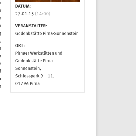
n
DATUM:
r
27.01.15
(14:00)
n
r
VERANSTALTER:
g
Gedenkstätte Pirna-Sonnenstein
,
ORT:
m
Pirnaer Werkstätten und
r
Gedenkstätte Pirna-
e
Sonnenstein,
f
Schlosspark 9 – 11,
h
01796 Pirna
n