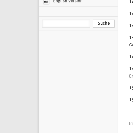
English Version
14
14
1
14
G
1
14
E
1
1
I