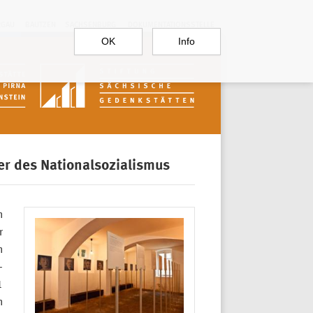
RGAU
BAUTZEN
SACHSENBURG
DOKUMENTATIONSSTELLE
OK
Info
r des Nationalsozialismus
n
r
n
-
1
n