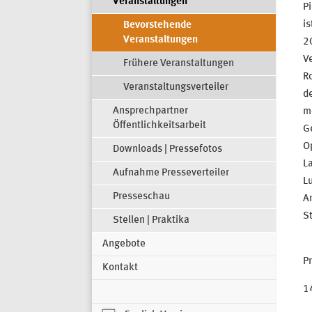
Veranstaltungen
P
i
Bevorstehende
Veranstaltungen
2
V
Frühere Veranstaltungen
Ro
Veranstaltungsverteiler
d
Ansprechpartner
m
Öffentlichkeitsarbeit
G
O
Downloads | Pressefotos
L
Aufnahme Presseverteiler
L
Presseschau
A
St
Stellen | Praktika
Angebote
P
Kontakt
1